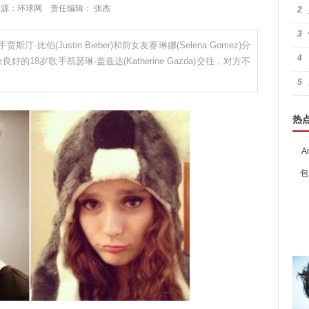
:55 来源：环球网 责任编辑： 张杰
2
3
比伯(Justin Bieber)和前女友赛琳娜(Selena Gomez)分
4
18岁歌手凯瑟琳·盖兹达(Katherine Gazda)交往，对方不
5
热
A
包