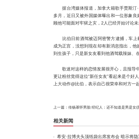
据台湾媒体报道，加拿大籍歌手贾斯汀·比伯(Just
多月，近日又被外国媒体曝出和一位形象良好的18
顾他可能面对牢狱之灾，2人已经开始讨
比伯日前酒驾被迈阿密警方逮捕，车上载了
成为正宫，没想到现在却有新消息指出，他
到生孩子，只是新女友看到他酒驾载辣妹、
歌迷对这样的恋情发展很开心，且报导中还
更让粉丝觉得这位“新任女友”看起来是个好
上大动作@比伯，表示自己很荣幸和对方一
上一篇：
传杨幂怀男胎 经纪人：还不知道是男是女(
相关新闻
希安·拉博夫头顶纸袋出席发布会 暗示将隐