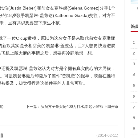
in Bieber)和前女友赛琳娜(Selena Gomez)分手1个
岁歌手凯瑟琳·盖兹达(Katherine Gazda)交往，对方不
论未来，且有共识想要定下来生小孩。
热
一位C cup嫩模，原以为这名女子是来取代前女友赛琳娜
1
的新欢其实是长相甜美的凯瑟琳·盖兹达，且2人想要快速进展
在飞机上藏大麻的事情之后，想要再冷静地想一想。
2
3
提及凯瑟琳·盖兹达认为对方是个拥有真实的心的大男孩，
4
人。可是凯瑟琳最后却驳斥了整件“贾凯恋”的报导，亲自在推特
起被提及，却觉得捏造这整件事的人非常可耻。
5
6
图)
下一篇：
演员方子哥买房400万打水漂 起诉维权下周开审
7
8
9
退
(2014-02-11)