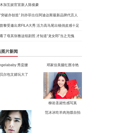
木加互娱官宣新人陈俊豪
“突破亦创造” 刘亦菲出任阿迪达斯最新品牌代言人
引爆
曾黎受邀出席FILA大秀 活力高马尾出镜俏皮感十足
看了母其弥雅这组剧照 才知道“龙女郎”当之无愧
点图片新闻
ngelababy 秀蛮腰
邓家佳美腿红唇冷艳
贝尔包文婧玩大了
柳岩圣诞性感写真
范冰冰吃羊肉泡馍自拍