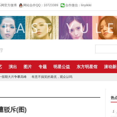
乐网官方微博
网站合作QQ：10723389
合作微信：linyikiki
艺
演出
图片
专题
明星公益
东方明星馆
滚动新
一假期大片争攀高峰
·
有意不搞笑的葛优，观众认吗
热
驳斥(图)
1