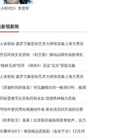
《小时代3》李贤宰
点影视新闻
人体彩绘·森罗万象彩绘艺术大师张淇淼上海大秀洪
荒宇宙
开启武侠文化营销 《剑王朝》驱动品牌价值新增长
“桃林兄弟”结拜 《神武4》见证“北京”登陆北极
人体彩绘·森罗万象彩绘艺术大师张淇淼上海大秀洪
荒宇宙
《穿越时间的味道》何泓姗模仿刘一帆倒计时，被调
侃“学人
乔政委携手比音勒芬联名款 国潮男神魅力亮相
寻找年度优秀短视频创作者,著名演员刘天池担任爱
奇艺号"奇
《跨界歌王》落幕丨比音勒芬杨烁用真挚歌声，实力
圈粉!
豆瓣评分8.5！泰国精品悬疑剧《血浓于水》12月26