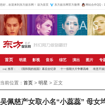
您好，欢迎来到东方娱乐网！
设为首页
东方娱乐网官方微博
网站合作QQ：10
首页
明星
影视
音乐
综艺
演出
图片
专
推荐：
·
《我和我的祖国》幕后全纪录
·
十一假期大片争攀高峰
·
有意不搞
当前位置：
首页
>
明星
> 正文
吴佩慈产女取小名“小蕊蕊” 母女