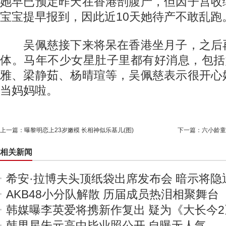
她早已预定昨天在香港剖腹产，但因子宫收
宝宝提早报到，因此近10天她待产不敢乱跑
吴佩慈接下来将呆在香港坐月子，之后
体。马年不少女星肚子里都有好消息，包括
雅、梁静茹、杨晴瑄等，吴佩慈表示很开心
当妈妈啦。
上一篇：
曝黎明恋上23岁嫩模 长相神似乐基儿(图)
下一篇：
六小龄童
相关新闻
希安·拉博夫头顶纸袋出席发布会 暗示将隐
AKB48小分队解散 历届成员热泪相聚舞台
韩媒曝李英爱将携新作复出 疑为《大长今2
韩男星朱元高中毕业照公开 自曝无人气