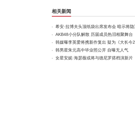
相关新闻
希安·拉博夫头顶纸袋出席发布会 暗示将隐
AKB48小分队解散 历届成员热泪相聚舞台
韩媒曝李英爱将携新作复出 疑为《大长今
韩男星朱元高中毕业照公开 自曝无人气
女星安妮·海瑟薇或将与德尼罗搭档演新片