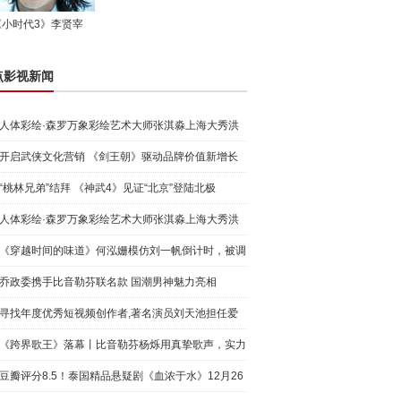
《小时代3》李贤宰
点影视新闻
人体彩绘·森罗万象彩绘艺术大师张淇淼上海大秀洪
荒宇宙
开启武侠文化营销 《剑王朝》驱动品牌价值新增长
“桃林兄弟”结拜 《神武4》见证“北京”登陆北极
人体彩绘·森罗万象彩绘艺术大师张淇淼上海大秀洪
荒宇宙
《穿越时间的味道》何泓姗模仿刘一帆倒计时，被调
侃“学人
乔政委携手比音勒芬联名款 国潮男神魅力亮相
寻找年度优秀短视频创作者,著名演员刘天池担任爱
奇艺号"奇
《跨界歌王》落幕丨比音勒芬杨烁用真挚歌声，实力
圈粉!
豆瓣评分8.5！泰国精品悬疑剧《血浓于水》12月26