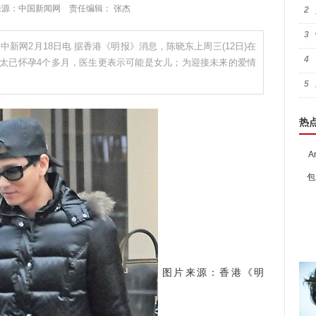
:37 来源：中国新闻网 责任编辑： 张杰
2
3
网2月18日电 据香港《明报》消息，陈晓东上周三(12日)在
4
太已怀孕4个多月，医生更表示可能是女儿；为迎接未来的爱情
5
热
A
包
图片来源：香港《明