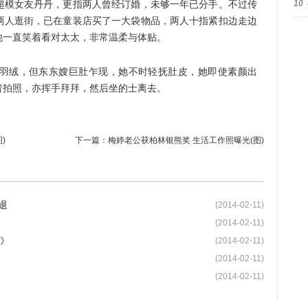
模女友丹丹，更指两人曾经订婚，未够一年已分手。不过传
10
两人逛街，已在童装店买了一大袋物品，两人十指紧扣边走边
他一直笑着看对太太，非常温柔与体贴。
绒，但东东嫂巨肚乍现，她不时轻抚肚皮，她即使素颜出
者拍照，亦挥手拜拜，然后坐的士离去。
)
下一篇：
梅婷老公获柏林银熊奖 生活工作照曝光(图)
退
(2014-02-11)
(2014-02-11)
2》
(2014-02-11)
(2014-02-11)
(2014-02-11)