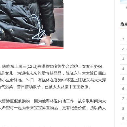
热
1
2
3
陈晓东上周三(12日)在港摆婚宴迎娶台湾护士女友王妤娴，
4
能是女儿；为迎接未来的爱情结晶品，陈晓东与太太近日四出
5
待小生命降临。昨日，有媒体在香港中环遇上陈晓东与太太穿
语气温柔，昔日情场浪子，已被太太及腹中宝宝收服。
6
7
留港度假兼购物，因为他即将返内地工作，故争取时间为太
人希望可一起为未来宝宝添置物品，更有纪念价值，所以两人
8
9