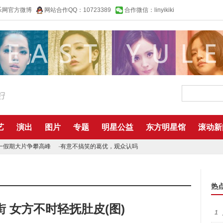
乐网官方微博
网站合作QQ：10723389
合作微信：linyikiki
艺
演出
图片
专题
明星公益
东方明星馆
滚动新
一假期大片争攀高峰
·
有意不搞笑的葛优，观众认吗
热
 女方不时轻抚肚皮(图)
1