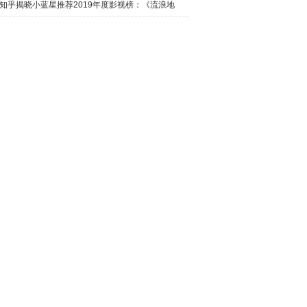
日西瓜视
知乎揭晓小蓝星推荐2019年度影视榜：《流浪地
球》最热