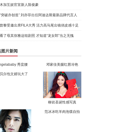
木加互娱官宣新人陈俊豪
“突破亦创造” 刘亦菲出任阿迪达斯最新品牌代言人
引爆
曾黎受邀出席FILA大秀 活力高马尾出镜俏皮感十足
看了母其弥雅这组剧照 才知道“龙女郎”当之无愧
点图片新闻
ngelababy 秀蛮腰
邓家佳美腿红唇冷艳
贝尔包文婧玩大了
柳岩圣诞性感写真
范冰冰吃羊肉泡馍自拍