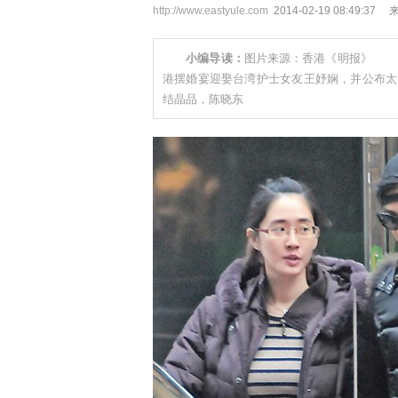
http://www.eastyule.com
2014-02-19 08:49
小编导读：
图片来源：香港《明报》 中新
港摆婚宴迎娶台湾护士女友王妤娴，并公布太
结晶品，陈晓东