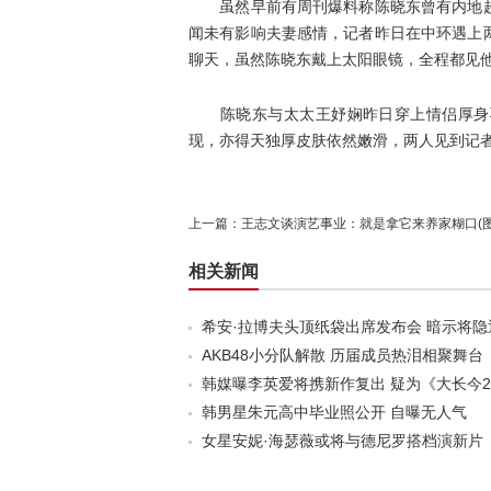
虽然早前有周刊爆料称陈晓东曾有内地超
闻未有影响夫妻感情，记者昨日在中环遇上
聊天，虽然陈晓东戴上太阳眼镜，全程都见
陈晓东与太太王妤娴昨日穿上情侣厚身羽
现，亦得天独厚皮肤依然嫩滑，两人见到记
上一篇：
王志文谈演艺事业：就是拿它来养家糊口(图
相关新闻
希安·拉博夫头顶纸袋出席发布会 暗示将隐
AKB48小分队解散 历届成员热泪相聚舞台
韩媒曝李英爱将携新作复出 疑为《大长今
韩男星朱元高中毕业照公开 自曝无人气
女星安妮·海瑟薇或将与德尼罗搭档演新片