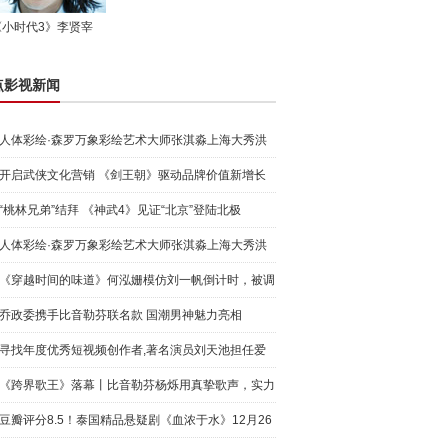
《小时代3》李贤宰
点影视新闻
人体彩绘·森罗万象彩绘艺术大师张淇淼上海大秀洪
荒宇宙
开启武侠文化营销 《剑王朝》驱动品牌价值新增长
“桃林兄弟”结拜 《神武4》见证“北京”登陆北极
人体彩绘·森罗万象彩绘艺术大师张淇淼上海大秀洪
荒宇宙
《穿越时间的味道》何泓姗模仿刘一帆倒计时，被调
侃“学人
乔政委携手比音勒芬联名款 国潮男神魅力亮相
寻找年度优秀短视频创作者,著名演员刘天池担任爱
奇艺号"奇
《跨界歌王》落幕丨比音勒芬杨烁用真挚歌声，实力
圈粉!
豆瓣评分8.5！泰国精品悬疑剧《血浓于水》12月26