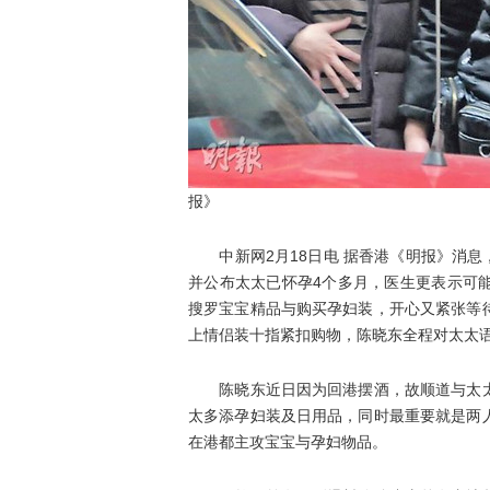
报》
中新网2月18日电 据香港《明报》消息，
并公布太太已怀孕4个多月，医生更表示可
搜罗宝宝精品与购买孕妇装，开心又紧张等
上情侣装十指紧扣购物，陈晓东全程对太太
陈晓东近日因为回港摆酒，故顺道与太太
太多添孕妇装及日用品，同时最重要就是两
在港都主攻宝宝与孕妇物品。