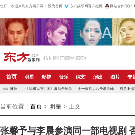
您好，欢迎来到东方娱乐网！
设为首页
东方娱乐网官方微博
网站合作QQ：10
首页
明星
影视
音乐
综艺
演出
图片
专
推荐：
·
《我和我的祖国》幕后全纪录
·
十一假期大片争攀高峰
·
有意不搞
当前位置：
首页
>
明星
> 正文
张馨予与李晨参演同一部电视剧 