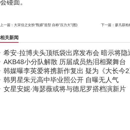
会碰面。
上一篇：
大宋佳之女扮“甄嬛”造型 自称“压力大”(图)
下一篇：
廖凡获柏
相关新闻
希安·拉博夫头顶纸袋出席发布会 暗示将隐
AKB48小分队解散 历届成员热泪相聚舞台
韩媒曝李英爱将携新作复出 疑为《大长今2
韩男星朱元高中毕业照公开 自曝无人气
女星安妮·海瑟薇或将与德尼罗搭档演新片