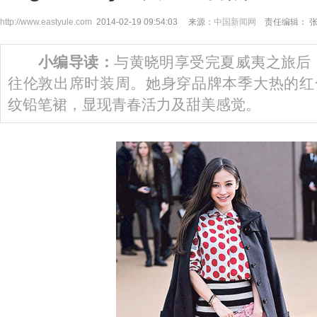
http://www.eastyule.com
2014-02-19 09:54:03 来源：
中国新闻网
责任编辑： 
小编导读：
与黄晓明享受完夏威夷之旅后，
往伦敦出席时装周。她身穿品牌本季大热的红
纹铅笔裙，显现青春活力及甜美感觉。