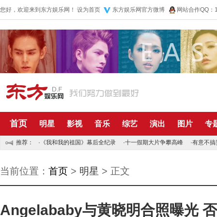
您好，欢迎来到东方娱乐网！
设为首页
东方娱乐网官方微博
网站合作QQ：10
首页
明星
影视
音乐
综艺
演出
图片
专
推荐：
·
《我和我的祖国》幕后全纪录
·
十一假期大片争攀高峰
·
有意不搞
当前位置：
首页
>
明星
> 正文
Angelababy与黄晓明合照曝光