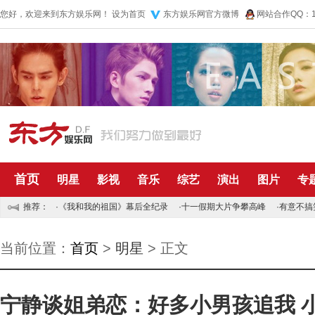
您好，欢迎来到东方娱乐网！
设为首页
东方娱乐网官方微博
网站合作QQ：10
首页
明星
影视
音乐
综艺
演出
图片
专
推荐：
·
《我和我的祖国》幕后全纪录
·
十一假期大片争攀高峰
·
有意不搞
当前位置：
首页
>
明星
> 正文
宁静谈姐弟恋：好多小男孩追我 