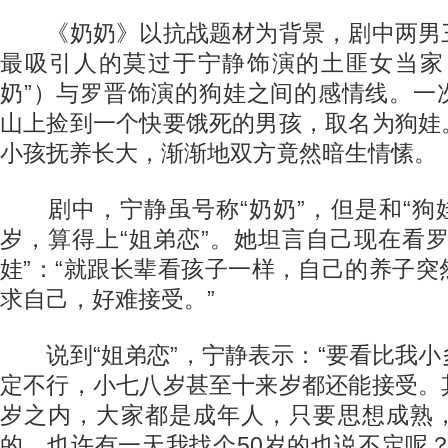
《奶奶》以抗战题材为背景，剧中两男
最吸引人的莫过于宁静饰演的土匪女当家
奶”）与罗晋饰演的狗娃之间的感情线。一
山上捡到一个快要饿死的男孩，取名为狗娃
小孩抚养长大，渐渐地双方竟然暗生情愫。
剧中，宁静虽号称“奶奶”，但是和“狗娃
岁，算得上“姐弟恋”。她坦言自己现在看
娃”：“就跟长辈看孩子一样，自己的养子
求自己，好难接受。”
说到“姐弟恋”，宁静表示：“要看比我小
定不行，小七八岁甚至十来岁都还能接受。
岁之内，大家都是成年人，只要思想成熟
的。也许有一天我找个50岁的也说不定呢