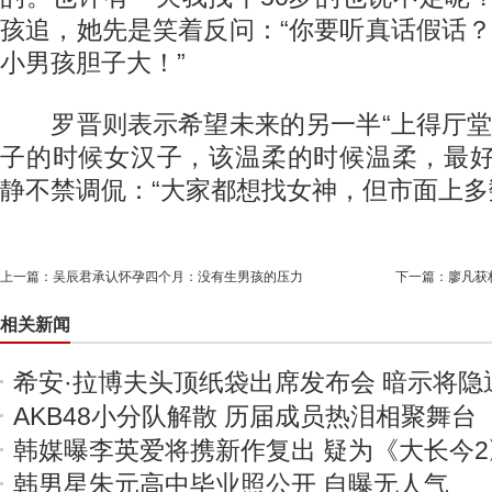
孩追，她先是笑着反问：“你要听真话假话？
小男孩胆子大！”
罗晋则表示希望未来的另一半“上得厅堂下
子的时候女汉子，该温柔的时候温柔，最好
静不禁调侃：“大家都想找女神，但市面上多
上一篇：
吴辰君承认怀孕四个月：没有生男孩的压力
下一篇：
廖凡获
相关新闻
希安·拉博夫头顶纸袋出席发布会 暗示将隐
AKB48小分队解散 历届成员热泪相聚舞台
韩媒曝李英爱将携新作复出 疑为《大长今2
韩男星朱元高中毕业照公开 自曝无人气