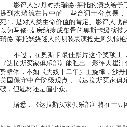
影评人沙丹对杰瑞德·莱托的演技给予
提到杰瑞德在片中的一些台词十分点题，
死”，是对人类生命价值的肯定。影评人战
以为马修·麦康纳瘦成柴骨的奥斯卡级演技
瑞德·莱托妖娆迷人的易装表演抢走风头惊艳
不过，在奥斯卡最佳影片这个奖项上，
《达拉斯买家俱乐部》能胜出，影评人崔汀
势群体，不如《为奴十二年》主旋律，沙丹
美国保守中产阶级观点，《达拉斯买家俱
破，但题材还是偏小众。
据悉，《达拉斯买家俱乐部》将在土豆