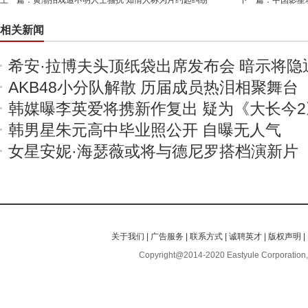
上一篇：
黄渤拍戏遭不明人士骚扰 知情人称为片约起纠纷
下一篇：
中国影星
相关新闻
希安·拉博夫头顶纸袋出席发布会 暗示将隐
AKB48小分队解散 历届成员热泪相聚舞台
韩媒曝李英爱将携新作复出 疑为《大长今2
韩男星朱元高中毕业照公开 自曝无人气
女星安妮·海瑟薇或将与德尼罗搭档演新片
关于我们
|
广告服务
|
联系方式
|
诚聘英才
|
版权声明
|
Copyright@2014-2020 Eastyule Corporation,