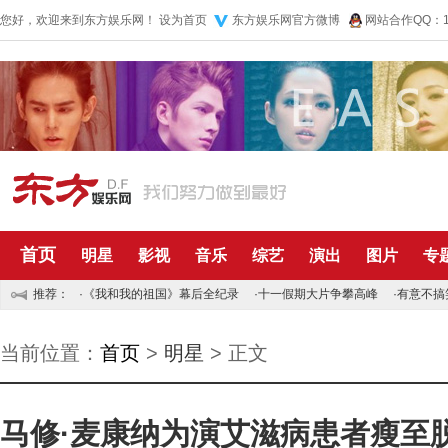
您好，欢迎来到东方娱乐网！
设为首页
东方娱乐网官方微博
网站合作QQ：10
首页
明星
影视
音乐
综艺
演出
图片
专
推荐：
·
《我和我的祖国》幕后全纪录
·
十一假期大片争攀高峰
·
有意不搞
当前位置：
首页
>
明星
> 正文
马修·麦康纳为演艾滋病患者瘦至