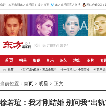
您好，欢迎来到东方娱乐网！
设为首页
东方娱乐网官方微博
网站合作QQ：10
首页
明星
影视
音乐
综艺
演出
图片
专
推荐：
·
《我和我的祖国》幕后全纪录
·
十一假期大片争攀高峰
·
有意不搞
当前位置：
首页
>
明星
> 正文
徐若瑄：我才刚结婚 别问我“出轨”