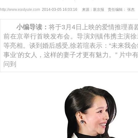
http://www.eastyule.com
2014-03-05 16:03:16 来源：新京报 责任编辑： 张杰
小编导读：
将于3月4日上映的爱情推理喜剧
前在京举行首映发布会。导演刘镇伟携主演徐
等亮相。谈到婚后感受,徐若瑄表示：“未来我会
事业’的女人，这样的妻子才更有魅力。” 片中
问到