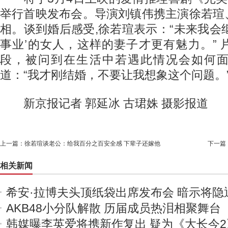
举行首映发布会。导演刘镇伟携主演徐若瑄
相。谈到婚后感受,徐若瑄表示：“未来我会
事业’的女人，这样的妻子才更有魅力。”
段，被问到在生活中若遇此情况会如何
道：“我才刚结婚，不要让我想象这个问题。
新京报记者 郭延冰 古珺姝 摄影报道
上一篇：
徐若瑄谈老公：给我百分之百安全感 下辈子还嫁他
下一篇
相关新闻
希安·拉博夫头顶纸袋出席发布会 暗示将隐
AKB48小分队解散 历届成员热泪相聚舞台
韩媒曝李英爱将携新作复出 疑为《大长今2