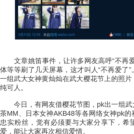
文章姚笛事件，让许多网友高呼“不再爱
体等等刷了几天屏幕，这才叫人“不再爱了
一组武大女神黄灿灿在武大樱花节上的照片
纯可人。
今日，有网友借樱花节图，pk出一组武
茶MM、日本女神AKB48等各网络女神pk
忠实粉丝，觉有必须要与大家分享下，希
爱，能让大家再次相信爱情。