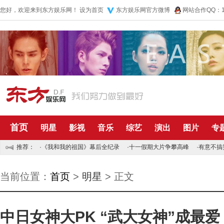
您好，欢迎来到东方娱乐网！
设为首页
东方娱乐网官方微博
网站合作QQ：10
首页
明星
影视
音乐
综艺
演出
图片
专
推荐：
·
《我和我的祖国》幕后全纪录
·
十一假期大片争攀高峰
·
有意不搞
当前位置：
首页
>
明星
> 正文
中日女神大PK “武大女神”成最爱