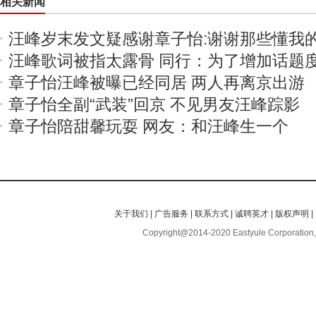
相关新闻
汪峰岁末发文疑感谢章子怡:谢谢那些懂我
汪峰歌词被指太露骨 同行：为了增加话题
章子怡汪峰被曝已经同居 两人再离京出游
章子怡全副“武装”回京 不见男友汪峰踪影
章子怡陪甜馨玩耍 网友：和汪峰生一个
关于我们
|
广告服务
|
联系方式
|
诚聘英才
|
版权声明
|
Copyright@2014-2020 Eastyule Corporation,