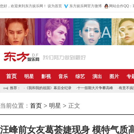
您好，欢迎来到东方娱乐网！
设为首页
东方娱乐网官方微博
网站合作QQ：10
首页
明星
影视
音乐
综艺
演出
图片
专
推荐：
·
《我和我的祖国》幕后全纪录
·
十一假期大片争攀高峰
·
有意不搞
当前位置：
首页
>
明星
> 正文
汪峰前女友葛荟婕现身 模特气质