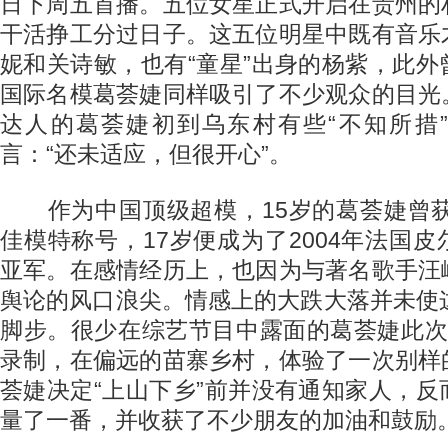
日下周五首播。五位女星正式开启在贵州的
干活挣工分过日子。这五位明星中既有音乐
妮和关诗敏，也有“童星”出身的杨紫，此
国际名模葛荟婕同样吸引了不少观众的目光
达人的葛荟婕初到乌东村有些“不知所措
言：“还未适应，但很开心”。
作为中国顶级超模，15岁的葛荟婕曾获2
佳模特称号，17岁便成为了2004年法国
亚军。在感情经历上，也因为与著名歌手汪
舆论的风口浪尖。情感上的大跌大落并未使
脚步。很少在综艺节目中露面的葛荟婕此次
录制，在偏远的苗寨乡村，体验了一次别样
荟婕决定“上山下乡”前并没有通知家人，
量了一番，并收获了不少朋友的加油和鼓励