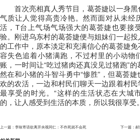
首次亮相真人秀节目，葛荟婕以一身黑
气质让人觉得高贵冷艳。然而面对从未经
活，T台上气场气场强大的葛荟婕也要接
验。刚进乌东村的葛荟婕便与姐妹们一起投
的工作中，原本淡定和充满信心的葛荟婕免
容失色追着小猪满跑，不过村里的小动物
账，一时间让“吃过猪肉还真没见过猪跑”
然在和小猪的斗智斗勇中“惨胜”，但葛荟
欢的农活，一边和村民们聊天一边跟着村民
最享受的时光。“这样的生活状态在大城
的，让人感受到生活的本质，所以我很享受。
上一篇：
李咏寄语欲离开央视同仁：不作死就不会死
下一篇：
郝