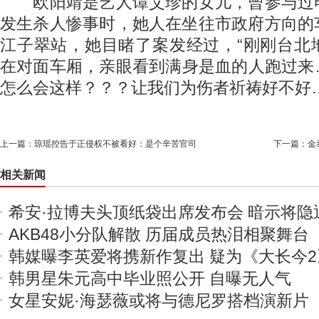
欧阳靖是艺人谭艾珍的女儿，曾参与过
发生杀人惨事时，她人在坐往市政府方向的
江子翠站，她目睹了案发经过，“刚刚台北
在对面车厢，亲眼看到满身是血的人跑过来
怎么会这样？？？让我们为伤者祈祷好不好…
上一篇：
琼瑶控告于正侵权不被看好：是个辛苦官司
下一篇：
金
相关新闻
希安·拉博夫头顶纸袋出席发布会 暗示将隐
AKB48小分队解散 历届成员热泪相聚舞台
韩媒曝李英爱将携新作复出 疑为《大长今2
韩男星朱元高中毕业照公开 自曝无人气
女星安妮·海瑟薇或将与德尼罗搭档演新片