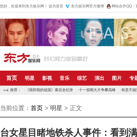
您好，欢迎来到东方娱乐网！
设为首页
东方娱乐网官方微博
网站合作QQ：10
首页
明星
影视
音乐
综艺
演出
图片
专
推荐：
·
《我和我的祖国》幕后全纪录
·
十一假期大片争攀高峰
·
有意不搞
当前位置：
首页
>
明星
> 正文
台女星目睹地铁杀人事件：看到