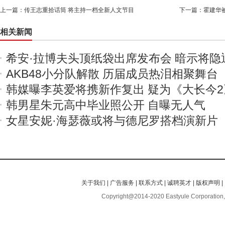
上一篇：
传王志重拾话筒 将主持一档全新人文节目
下一篇：
霍建华
相关新闻
希安·拉博夫头顶纸袋出席发布会 暗示将隐
AKB48小分队解散 历届成员热泪相聚舞台
韩媒曝李英爱将携新作复出 疑为《大长今2
韩男星朱元高中毕业照公开 自曝无人气
女星安妮·海瑟薇或将与德尼罗搭档演新片
关于我们
|
广告服务
|
联系方式
|
诚聘英才
|
版权声明
|
Copyright@2014-2020 Eastyule Corporation,