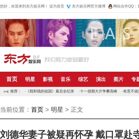
您好，欢迎来到东方娱乐网！
设为首页
东方娱乐网官方微博
网站合作QQ：10
首页
明星
影视
音乐
综艺
演出
图片
专
推荐：
·
《我和我的祖国》幕后全纪录
·
十一假期大片争攀高峰
·
有意不搞
当前位置：
首页
>
明星
> 正文
刘德华妻子被疑再怀孕 戴口罩赴