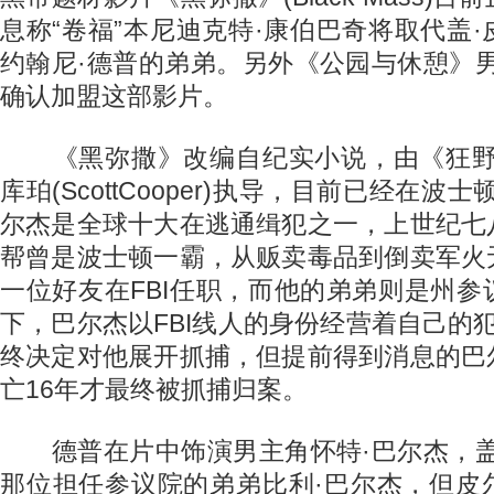
息称“卷福”本尼迪克特·康伯巴奇将取代盖
约翰尼·德普的弟弟。另外《公园与休憩》
确认加盟这部影片。
《黑弥撒》改编自纪实小说，由《狂野
库珀(ScottCooper)执导，目前已经在波
尔杰是全球十大在逃通缉犯之一，上世纪七
帮曾是波士顿一霸，从贩卖毒品到倒卖军火
一位好友在FBI任职，而他的弟弟则是州
下，巴尔杰以FBI线人的身份经营着自己的犯
终决定对他展开抓捕，但提前得到消息的巴
亡16年才最终被抓捕归案。
德普在片中饰演男主角怀特·巴尔杰，盖
那位担任参议院的弟弟比利·巴尔杰，但皮