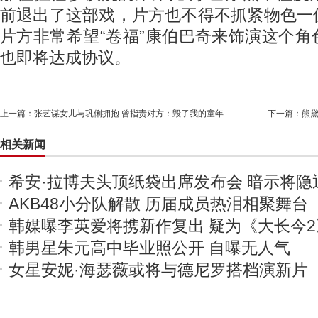
前退出了这部戏，片方也不得不抓紧物色一
片方非常希望“卷福”康伯巴奇来饰演这个
也即将达成协议。
上一篇：
张艺谋女儿与巩俐拥抱 曾指责对方：毁了我的童年
下一篇：
熊黛
相关新闻
希安·拉博夫头顶纸袋出席发布会 暗示将隐
AKB48小分队解散 历届成员热泪相聚舞台
韩媒曝李英爱将携新作复出 疑为《大长今2
韩男星朱元高中毕业照公开 自曝无人气
女星安妮·海瑟薇或将与德尼罗搭档演新片