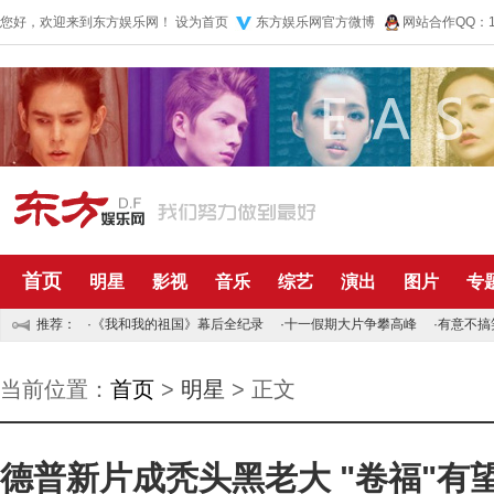
您好，欢迎来到东方娱乐网！
设为首页
东方娱乐网官方微博
网站合作QQ：10
首页
明星
影视
音乐
综艺
演出
图片
专
推荐：
·
《我和我的祖国》幕后全纪录
·
十一假期大片争攀高峰
·
有意不搞
当前位置：
首页
>
明星
> 正文
德普新片成秃头黑老大 "卷福"有望