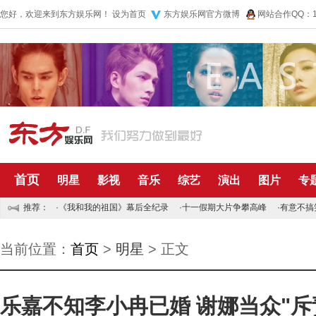
您好，欢迎来到东方娱乐网！
设为首页
东方娱乐网官方微博
网站合作QQ：10
首页
明星
影视
音乐
综艺
演出
图片
专
推荐：
·
《我和我的祖国》幕后全纪录
·
十一假期大片争攀高峰
·
有意不搞
当前位置：
首页
>
明星
> 正文
乐嘉不知李小冉已婚 谢娜当众"斥责