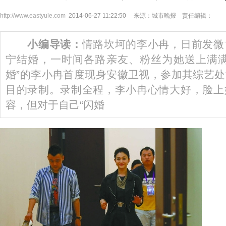
http://www.eastyule.com
2014-06-27 11:22:50 来源：城市晚报 责任编辑：
小编导读：
情路坎坷的李小冉，日前发微
宁结婚，一时间各路亲友、粉丝为她送上满满
婚”的李小冉首度现身安徽卫视，参加其综艺
目的录制。录制全程，李小冉心情大好，脸上
容，但对于自己“闪婚