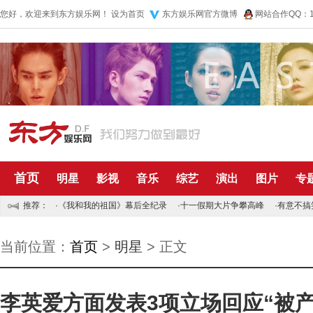
您好，欢迎来到东方娱乐网！
设为首页
东方娱乐网官方微博
网站合作QQ：10
首页
明星
影视
音乐
综艺
演出
图片
专
推荐：
·
《我和我的祖国》幕后全纪录
·
十一假期大片争攀高峰
·
有意不搞
当前位置：
首页
>
明星
> 正文
李英爱方面发表3项立场回应“被产