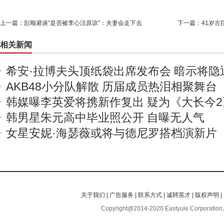
上一篇：
彭顺避谈“是否被李心洁原谅”：夫妻会走下去
下一篇：
41岁古
相关新闻
希安·拉博夫头顶纸袋出席发布会 暗示将隐
AKB48小分队解散 历届成员热泪相聚舞台
韩媒曝李英爱将携新作复出 疑为《大长今2
韩男星朱元高中毕业照公开 自曝无人气
女星安妮·海瑟薇或将与德尼罗搭档演新片
关于我们
|
广告服务
|
联系方式
|
诚聘英才
|
版权声明
|
Copyright@2014-2020 Eastyule Corporation,