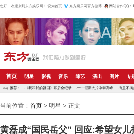
您好，欢迎来到东方娱乐网！
设为首页
东方娱乐网官方微博
网站合作QQ：10
首页
明星
影视
音乐
综艺
演出
图片
专
推荐：
·
《我和我的祖国》幕后全纪录
·
十一假期大片争攀高峰
·
有意不搞
当前位置：
首页
>
明星
> 正文
黄磊成“国民岳父” 回应:希望女