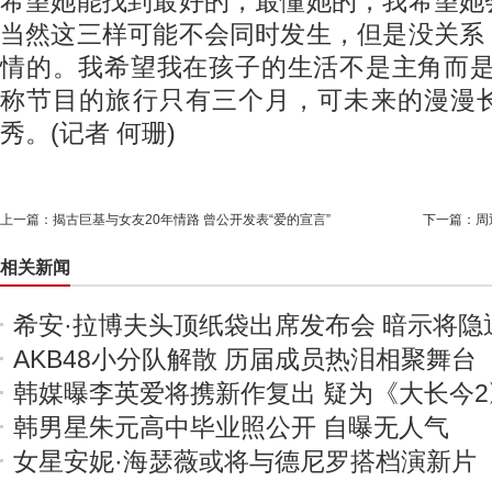
希望她能找到最好的，最懂她的，我希望她
当然这三样可能不会同时发生，但是没关系
情的。我希望我在孩子的生活不是主角而是
称节目的旅行只有三个月，可未来的漫漫
秀。
(记者 何珊)
上一篇：
揭古巨基与女友20年情路 曾公开发表“爱的宣言”
下一篇：
周
相关新闻
希安·拉博夫头顶纸袋出席发布会 暗示将隐
AKB48小分队解散 历届成员热泪相聚舞台
韩媒曝李英爱将携新作复出 疑为《大长今2
韩男星朱元高中毕业照公开 自曝无人气
女星安妮·海瑟薇或将与德尼罗搭档演新片