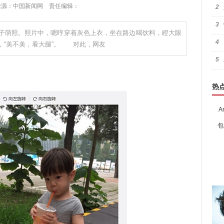
:25 来源：中国新闻网 责任编辑：
2
3
子萌照。照片中，嗯哼穿着灰色上衣，坐在路边喝饮料，瞪大眼
4
，“美不美，看大腿”。 对此，网友
5
热
A
包