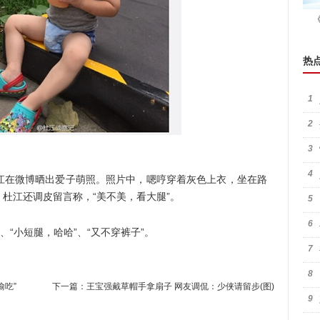
热
1
2
3
4
江在微博晒出爱子萌照。照片中，嗯哼穿着灰色上衣，坐在路
杜江还调皮留言称，“美不美，看大腿”。
5
6
“小短腿，哈哈”、“又不穿裤子”。
7
8
偷吃”
下一篇：
王宝强戴草帽手拿扇子 网友调侃：少侠请留步(图)
9