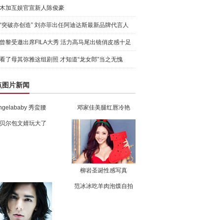
木加互娱官宣新人陈俊豪
“突破亦创造” 刘亦菲出任阿迪达斯最新品牌代言人
引爆
曾黎受邀出席FILA大秀 活力高马尾出镜俏皮感十足
看了母其弥雅这组剧照 才知道“龙女郎”当之无愧
点图片新闻
ngelababy 秀蛮腰
邓家佳美腿红唇冷艳
贝尔包文婧玩大了
柳岩圣诞性感写真
范冰冰吃羊肉泡馍自拍