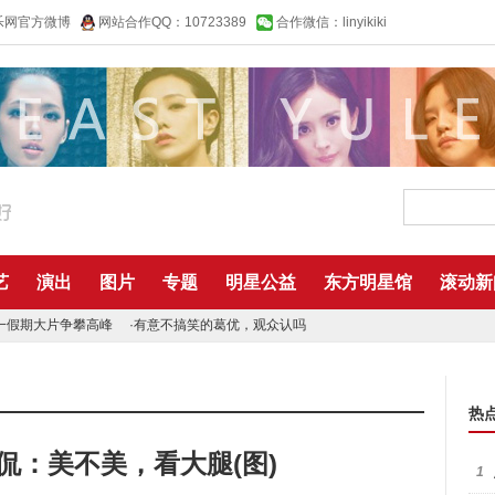
乐网官方微博
网站合作QQ：10723389
合作微信：linyikiki
艺
演出
图片
专题
明星公益
东方明星馆
滚动新
一假期大片争攀高峰
·
有意不搞笑的葛优，观众认吗
热
侃：美不美，看大腿(图)
1