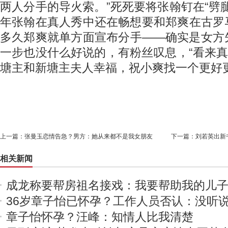
两人分手的导火索。”死死要将张翰钉在“劈
年张翰在真人秀中还在畅想要和郑爽在古罗
多久郑爽就单方面宣布分手——确实是女方
一步也没什么好说的，有粉丝叹息，“看来真
塘主和新塘主夫人幸福，祝小爽找一个更好
上一篇：
张曼玉恋情告急？男方：她从来都不是我女朋友
下一篇：
刘若英出新
相关新闻
成龙称要帮房祖名接戏：我要帮助我的儿
36岁章子怡已怀孕？工作人员否认：没听
章子怡怀孕？汪峰：知情人比我清楚