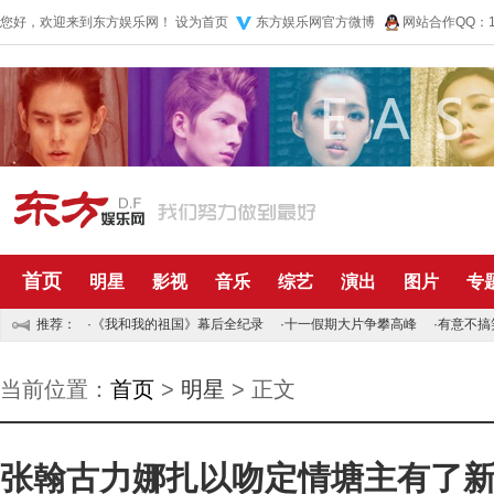
您好，欢迎来到东方娱乐网！
设为首页
东方娱乐网官方微博
网站合作QQ：10
首页
明星
影视
音乐
综艺
演出
图片
专
推荐：
·
《我和我的祖国》幕后全纪录
·
十一假期大片争攀高峰
·
有意不搞
当前位置：
首页
>
明星
> 正文
张翰古力娜扎以吻定情塘主有了