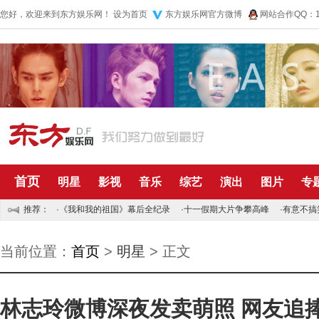
您好，欢迎来到东方娱乐网！
设为首页
东方娱乐网官方微博
网站合作QQ：10
首页
明星
影视
音乐
综艺
演出
图片
专
推荐：
·
《我和我的祖国》幕后全纪录
·
十一假期大片争攀高峰
·
有意不搞
当前位置：
首页
>
明星
> 正文
林志玲微博深夜发卖萌照 网友追