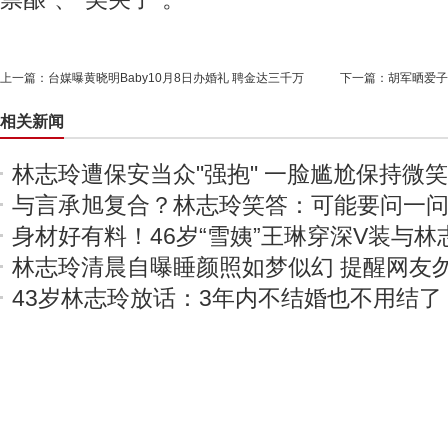
上一篇：
台媒曝黄晓明Baby10月8日办婚礼 聘金达三千万
下一篇：
胡军晒爱子
相关新闻
林志玲遭保安当众"强抱" 一脸尴尬保持微笑
与言承旭复合？林志玲笑答：可能要问一
身材好有料！46岁“雪姨”王琳穿深V装与林
林志玲清晨自曝睡颜照如梦似幻 提醒网友
43岁林志玲放话：3年内不结婚也不用结了