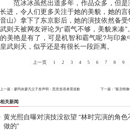
范冰冰虽然出道多年，作品众多，但是
长进，令人们更多关注于她的美貌，她的言
音山》拿下了东京影后，她的演技依然备受
武则天被网友评论为“霸气不够，美貌来凑
的美艳是有了，可是机智和霸气呢?与印象
皇武则天，似乎还是有很长一段距离。
上一页
1
2
3
4
5
6
7
8
9
上一篇：
廖丙炎廖凡父子发声明：恶意造谣者需道歉
下一篇：
"最丑蜡像
相关新闻
黄光熙自曝对演技没欲望 “林时完演的角色
做的”