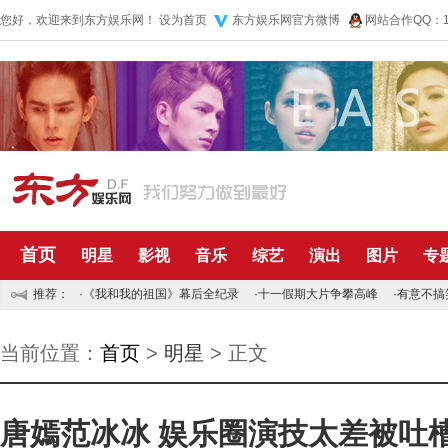
您好，欢迎来到东方娱乐网！
设为首页
东方娱乐网官方微博
网站合作QQ：10
首页
明星
影视
音乐
综艺
演出
图片
专
推荐：
·
《我和我的祖国》幕后全纪录
·
十一假期大片争攀高峰
·
有意不搞
当前位置：
首页
>
明星
> 正文
唐嫣范冰冰 娱乐圈演技太差被吐槽