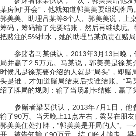
参赌者徐某供认，一次，郭美美给他发
某房间“开会”，他就知道郭美美要组织牌
郭美美、助理吕某等8个人。郭美美说，上
筹码，筹码输了先要结账，然后再继续玩。
把赌注的5%抽水，她的助理吕某负责在赌
参赌者马某供认，2013年3月13日晚
局并赢了2.5万元。马某说，郭美美是徐
时候凡是徐某要介绍的人就是“局头”，即赌
头是谁，才知道赌局结束后找谁结账。”马
绍了牌局的规则：输了当场刷卡结账，赢了
参赌者梁某供认，2013年7月1日，他
输了90万。当天晚上11点左右，梁某在朋
郭美美住处打牌，“郭美美是开局的人”。
开，被告知输了90万元，结了账才能走。