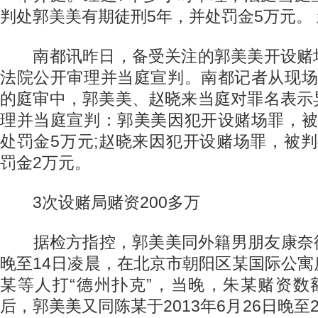
判处郭美美有期徒刑5年，并处罚金5万元。
南都讯昨日，备受关注的郭美美开设赌
法院公开审理并当庭宣判。南都记者从现场
的庭审中，郭美美、赵晓来当庭对罪名表示
理并当庭宣判：郭美美因犯开设赌场罪，被
处罚金5万元;赵晓来因犯开设赌场罪，被
罚金2万元。
3次设赌局赌资200多万
据检方指控，郭美美同外籍男朋友康奈德于
晚至14日凌晨，在北京市朝阳区某国际公
某等人打“德州扑克”，当晚，朱某赌资数
后，郭美美又同陈某于2013年6月26日晚至