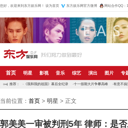
您好，欢迎来到东方娱乐网！
设为首页
东方娱乐网官方微博
网站合作QQ：10
首页
明星
影视
音乐
综艺
演出
图片
专
推荐：
·
《我和我的祖国》幕后全纪录
·
十一假期大片争攀高峰
·
有意不搞
当前位置：
首页
>
明星
> 正文
郭美美一审被判刑5年 律师：是