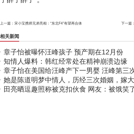
上一篇：
宋小宝携师兄弟亮相：“东北F4”有望再合体
下一篇
相关新闻
章子怡被曝怀汪峰孩子 预产期在12月份
知情人爆料：韩红经常处在精神崩溃边缘
章子怡在美国给汪峰产下一男婴 汪峰第三
她是陈道明梦中情人，历经三次婚姻，嫁大
田亮晒逗趣照称被克扣伙食 网友：被饿笑