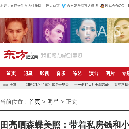
您好，欢迎来到东方娱乐网！
设为首页
东方娱乐网官方微博
网站合作QQ：10
首页
明星
影视
音乐
综艺
演出
图片
专
推荐：
·
《我和我的祖国》幕后全纪录
·
十一假期大片争攀高峰
·
有意不搞
当前位置：
首页
>
明星
> 正文
田亮晒森蝶美照：带着私房钱和