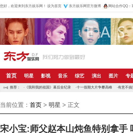
您好，欢迎来到东方娱乐网！
设为首页
东方娱乐网官方微博
网站合作QQ：10
首页
明星
影视
音乐
综艺
演出
图片
专
推荐：
·
《我和我的祖国》幕后全纪录
·
十一假期大片争攀高峰
·
有意不搞
当前位置：
首页
>
明星
> 正文
宋小宝:师父赵本山炖鱼特别拿手 