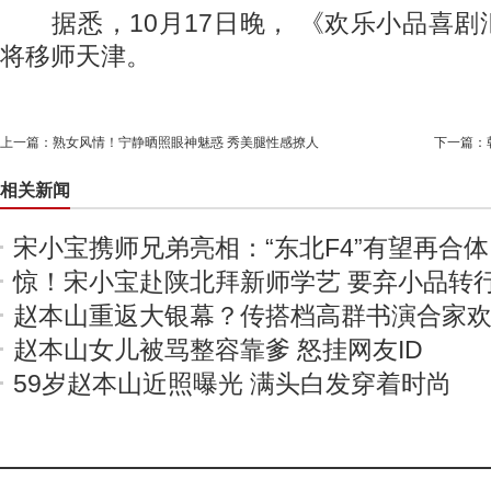
据悉，10月17日晚， 《欢乐小品喜剧
将移师天津。
上一篇：
熟女风情！宁静晒照眼神魅惑 秀美腿性感撩人
下一篇：
相关新闻
宋小宝携师兄弟亮相：“东北F4”有望再合体
惊！宋小宝赴陕北拜新师学艺 要弃小品转
赵本山重返大银幕？传搭档高群书演合家
赵本山女儿被骂整容靠爹 怒挂网友ID
59岁赵本山近照曝光 满头白发穿着时尚