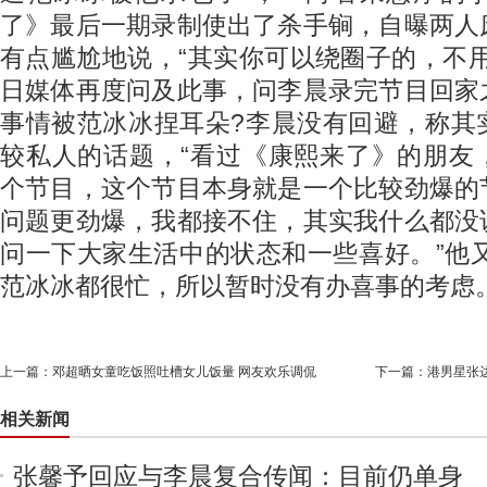
了》最后一期录制使出了杀手锏，自曝两人
有点尴尬地说，“其实你可以绕圈子的，不
日媒体再度问及此事，问李晨录完节目回家
事情被范冰冰捏耳朵?李晨没有回避，称其
较私人的话题，“看过《康熙来了》的朋友
个节目，这个节目本身就是一个比较劲爆的
问题更劲爆，我都接不住，其实我什么都没
问一下大家生活中的状态和一些喜好。”他又
范冰冰都很忙，所以暂时没有办喜事的考虑
上一篇：
邓超晒女童吃饭照吐槽女儿饭量 网友欢乐调侃
下一篇：
港男星张
相关新闻
张馨予回应与李晨复合传闻：目前仍单身