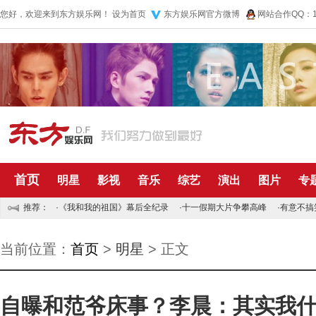
您好，欢迎来到东方娱乐网！
设为首页
东方娱乐网官方微博
网站合作QQ：10
首页
明星
影视
音乐
综艺
演出
图片
专
推荐：
·
《我和我的祖国》幕后全纪录
·
十一假期大片争攀高峰
·
有意不搞
当前位置：
首页
>
明星
> 正文
自曝和范爷床事？李晨：其实我