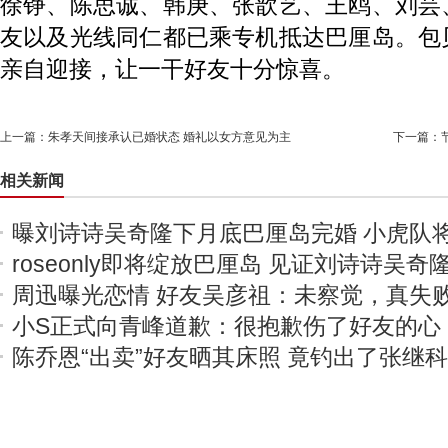
徐铮、陈思诚、韩庚、张歆艺、王鸥、刘芸
友以及光线同仁都已乘专机抵达巴厘岛。包
亲自迎接，让一干好友十分惊喜。
上一篇：
朱孝天间接承认已婚状态 婚礼以女方意见为主
下一篇：
相关新闻
曝刘诗诗吴奇隆下月底巴厘岛完婚 小虎队
roseonly即将绽放巴厘岛 见证刘诗诗吴
周迅曝光恋情 好友吴彦祖：未察觉，真失败
小S正式向青峰道歉：很抱歉伤了好友的心
陈乔恩“出卖”好友晒其床照 竟钓出了张继科