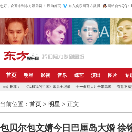
您好，欢迎来到东方娱乐网！
设为首页
东方娱乐网官方微博
网站合作QQ：10
首页
明星
影视
音乐
综艺
演出
图片
专
推荐：
·
《我和我的祖国》幕后全纪录
·
十一假期大片争攀高峰
·
有意不搞
当前位置：
首页
>
明星
> 正文
包贝尔包文婧今日巴厘岛大婚 徐