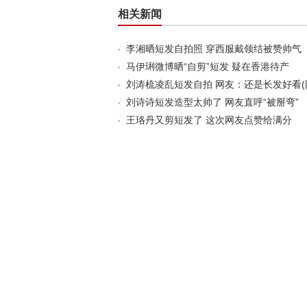
相关新闻
李湘晒短发自拍照 穿西服戴领结被赞帅气
马伊琍微博晒“自剪”短发 疑在香港待产
刘涛梳凌乱短发自拍 网友：还是长发好看(
刘诗诗短发造型太帅了 网友直呼“被掰弯”
王珞丹又剪短发了 这次网友点赞给满分