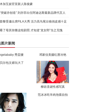
木加互娱官宣新人陈俊豪
“突破亦创造” 刘亦菲出任阿迪达斯最新品牌代言人
引爆
曾黎受邀出席FILA大秀 活力高马尾出镜俏皮感十足
看了母其弥雅这组剧照 才知道“龙女郎”当之无愧
点图片新闻
ngelababy 秀蛮腰
邓家佳美腿红唇冷艳
贝尔包文婧玩大了
柳岩圣诞性感写真
范冰冰吃羊肉泡馍自拍