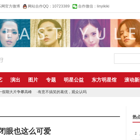
乐网官方微博
网站合作QQ：10723389
合作微信：linyikiki
艺
演出
图片
专题
明星公益
东方明星馆
滚动新
一假期大片争攀高峰
·
有意不搞笑的葛优，观众认吗
热
 闭眼也这么可爱
1