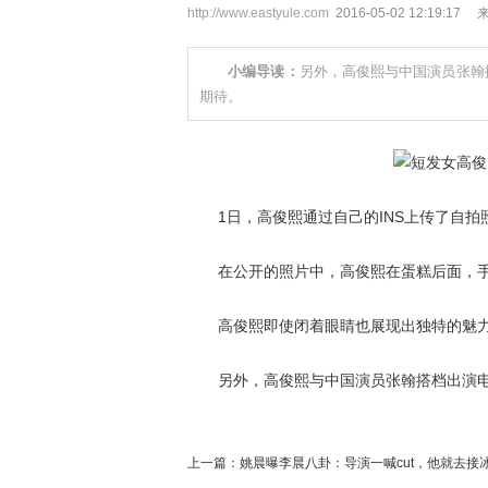
http://www.eastyule.com
2016-05-02 12:19:17
小编导读：
另外，高俊熙与中国演员张翰
期待。
1日，高俊熙通过自己的INS上传了自拍照片，
在公开的照片中，高俊熙在蛋糕后面，手
高俊熙即使闭着眼睛也展现出独特的魅力
另外，高俊熙与中国演员张翰搭档出演电
上一篇：
姚晨曝李晨八卦：导演一喊cut，他就去接