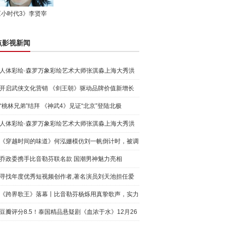
《小时代3》李贤宰
点影视新闻
人体彩绘·森罗万象彩绘艺术大师张淇淼上海大秀洪
荒宇宙
开启武侠文化营销 《剑王朝》驱动品牌价值新增长
“桃林兄弟”结拜 《神武4》见证“北京”登陆北极
人体彩绘·森罗万象彩绘艺术大师张淇淼上海大秀洪
荒宇宙
《穿越时间的味道》何泓姗模仿刘一帆倒计时，被调
侃“学人
乔政委携手比音勒芬联名款 国潮男神魅力亮相
寻找年度优秀短视频创作者,著名演员刘天池担任爱
奇艺号"奇
《跨界歌王》落幕丨比音勒芬杨烁用真挚歌声，实力
圈粉!
豆瓣评分8.5！泰国精品悬疑剧《血浓于水》12月26