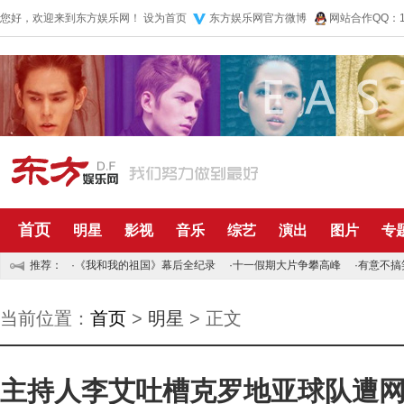
您好，欢迎来到东方娱乐网！
设为首页
东方娱乐网官方微博
网站合作QQ：10
首页
明星
影视
音乐
综艺
演出
图片
专
推荐：
·
《我和我的祖国》幕后全纪录
·
十一假期大片争攀高峰
·
有意不搞
当前位置：
首页
>
明星
> 正文
主持人李艾吐槽克罗地亚球队遭网