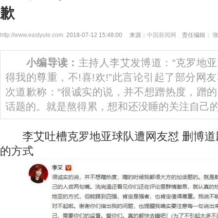
歉
http://www.eastyule.com
2018-07-12 15:48:00 来源：
中国新闻网
责任编辑： 
小编导读：
主持人李艾发博道：“克罗地
得我的尊重，不!喜!欢!”此言论引起了部分网
次道歉称：“很诚实的说，并不想蹭热度，蹭
话题的。就是熬得累，想和还没睡的关注自己
李艾吐槽克罗地亚球队遭网友怼 删博道
的方式