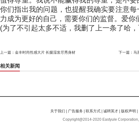
你们指出我的问题，也提醒我确实要注意每
力成为更好的自己，需要你们的监督。爱你
(为了不引起太多不适，我删了上一条了哈，可
上一篇：
金丰时尚性感大片 长腿湿发尽秀身材
下一篇：
马
相关新闻
关于我们
|
广告服务
|
联系方式
|
诚聘英才
|
版权声明
|
Copyright@2014-2020 Eastyule Corporation,