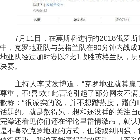
7月11日，在莫斯科进行的2018俄罗
中，克罗地亚队与英格兰队在90分钟内战成
地亚队经过加时赛以2比1战胜英格兰队，
决赛。
主持人李艾发博道：“克罗地亚就算赢
尊重，不!喜!欢!”此言论引起了部分网友不
歉称：“很诚实的说，并不想蹭热度，蹭的
话题的。就是熬得累，想和还没睡的关注自
完澡还看见你们还在评论里群情激昂，就认
是不喜欢克罗地亚的方式，但能踢到四强，
值得尊重。我说不能赢得我的尊重，是不妥