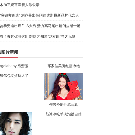
木加互娱官宣新人陈俊豪
“突破亦创造” 刘亦菲出任阿迪达斯最新品牌代言人
引爆
曾黎受邀出席FILA大秀 活力高马尾出镜俏皮感十足
看了母其弥雅这组剧照 才知道“龙女郎”当之无愧
点图片新闻
ngelababy 秀蛮腰
邓家佳美腿红唇冷艳
贝尔包文婧玩大了
柳岩圣诞性感写真
范冰冰吃羊肉泡馍自拍