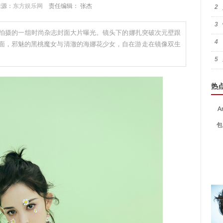
 来源：
东方娱乐网
责任编辑： 张杰
2
3
邀拍摄的一组时尚杂志封面大片曝光。镜头下的娜扎突破次元壁跟
4
面，邪魅的黑桃魔女与清澈的海娜花少女，自在游走在镜像双生
5
热
A
包