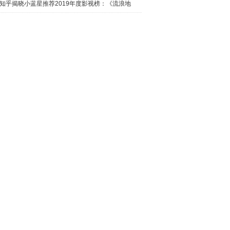
日西瓜视
知乎揭晓小蓝星推荐2019年度影视榜：《流浪地
球》最热