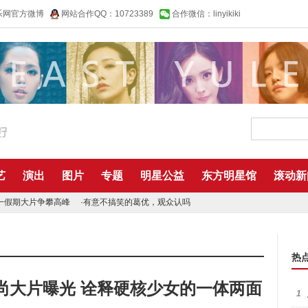
乐网官方微博
网站合作QQ：10723389
合作微信：linyikiki
艺
演出
图片
专题
明星公益
东方明星馆
滚动新
一假期大片争攀高峰
·
有意不搞笑的葛优，观众认吗
热
尚大片曝光 诠释硬核少女的一体两面
1