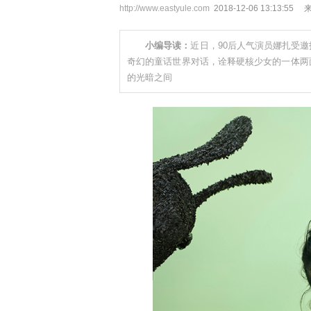
http://www.eastyule.com
2018-12-06 13:13:55
小编导读：
近日，90后人气演员娜扎受
奇幻的童话世界对话，诠释硬核少女的一体两
的光暗之间