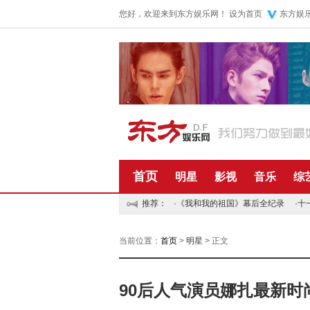
您好，欢迎来到东方娱乐网！
设为首页
东方娱
首页
明星
影视
音乐
综
推荐：
·
《我和我的祖国》幕后全纪录
·
十
当前位置：
首页
>
明星
> 正文
90后人气演员娜扎最新时