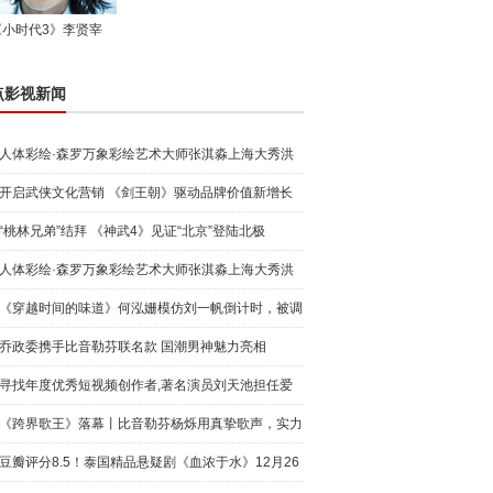
《小时代3》李贤宰
点影视新闻
人体彩绘·森罗万象彩绘艺术大师张淇淼上海大秀洪
荒宇宙
开启武侠文化营销 《剑王朝》驱动品牌价值新增长
“桃林兄弟”结拜 《神武4》见证“北京”登陆北极
人体彩绘·森罗万象彩绘艺术大师张淇淼上海大秀洪
荒宇宙
《穿越时间的味道》何泓姗模仿刘一帆倒计时，被调
侃“学人
乔政委携手比音勒芬联名款 国潮男神魅力亮相
寻找年度优秀短视频创作者,著名演员刘天池担任爱
奇艺号"奇
《跨界歌王》落幕丨比音勒芬杨烁用真挚歌声，实力
圈粉!
豆瓣评分8.5！泰国精品悬疑剧《血浓于水》12月26