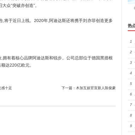
大众“突破亦创造”。
将于近日上线。2020年,阿迪达斯还将携手刘亦菲创造更多
热
1
2
拥有着核心品牌阿迪达斯和锐步。公司总部位于德国黑措根
3
销售额达220亿欧元。
4
5
皮感十足
下一篇：
木加互娱官宣新人陈俊豪
6
7
8
9