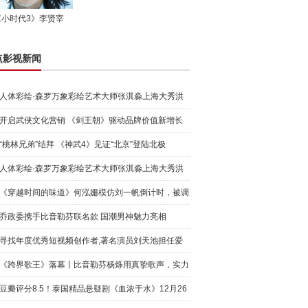
《小时代3》李贤宰
点影视新闻
人体彩绘·森罗万象彩绘艺术大师张淇淼上海大秀洪
荒宇宙
开启武侠文化营销 《剑王朝》驱动品牌价值新增长
“桃林兄弟”结拜 《神武4》见证“北京”登陆北极
人体彩绘·森罗万象彩绘艺术大师张淇淼上海大秀洪
荒宇宙
《穿越时间的味道》何泓姗模仿刘一帆倒计时，被调
侃“学人
乔政委携手比音勒芬联名款 国潮男神魅力亮相
寻找年度优秀短视频创作者,著名演员刘天池担任爱
奇艺号"奇
《跨界歌王》落幕丨比音勒芬杨烁用真挚歌声，实力
圈粉!
豆瓣评分8.5！泰国精品悬疑剧《血浓于水》12月26