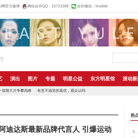
乐网官方微博
网站合作QQ：10723389
合作微信：linyikiki
艺
演出
图片
专题
明星公益
东方明星馆
滚动新
一假期大片争攀高峰
·
有意不搞笑的葛优，观众认吗
热
任阿迪达斯最新品牌代言人 引爆运动
1