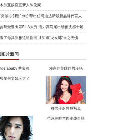
木加互娱官宣新人陈俊豪
“突破亦创造” 刘亦菲出任阿迪达斯最新品牌代言人
引爆
曾黎受邀出席FILA大秀 活力高马尾出镜俏皮感十足
看了母其弥雅这组剧照 才知道“龙女郎”当之无愧
点图片新闻
ngelababy 秀蛮腰
邓家佳美腿红唇冷艳
贝尔包文婧玩大了
柳岩圣诞性感写真
范冰冰吃羊肉泡馍自拍