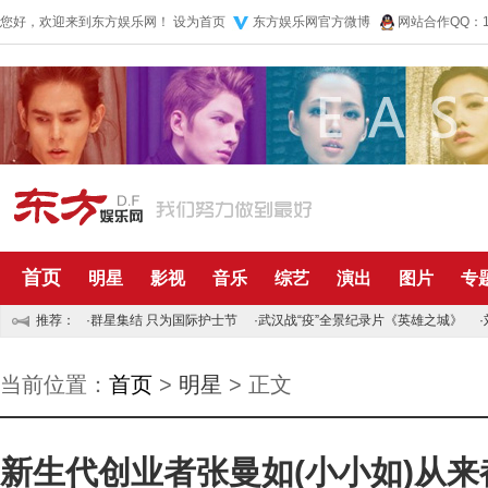
您好，欢迎来到东方娱乐网！
设为首页
东方娱乐网官方微博
网站合作QQ：10
首页
明星
影视
音乐
综艺
演出
图片
专
推荐：
·
群星集结 只为国际护士节
·
武汉战“疫”全景纪录片《英雄之城》
·
当前位置：
首页
>
明星
> 正文
新生代创业者张曼如(小小如)从