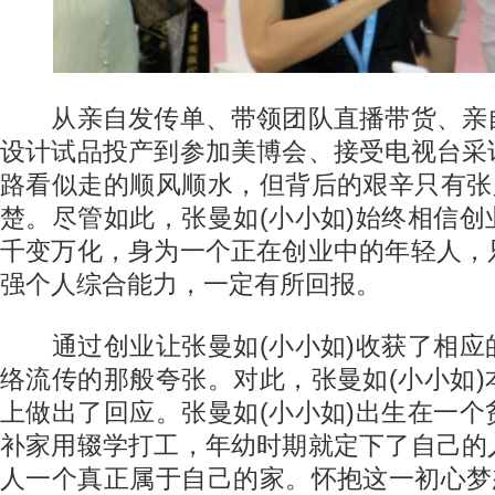
从亲自发传单、带领团队直播带货、亲
设计试品投产到参加美博会、接受电视台采
路看似走的顺风顺水，但背后的艰辛只有张
楚。尽管如此，张曼如(小小如)始终相信
千变万化，身为一个正在创业中的年轻人，
强个人综合能力，一定有所回报。
通过创业让张曼如(小小如)收获了相应
络流传的那般夸张。对此，张曼如(小小如
上做出了回应。张曼如(小小如)出生在一
补家用辍学打工，年幼时期就定下了自己的
人一个真正属于自己的家。怀抱这一初心梦