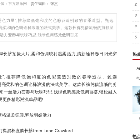
 来源：
东方娱乐网
责任编辑： 张杰
2
3
“粉色力量”,推荐降低饱和度的色彩营造别致的春季造型。甄选
4
法和明亮柔和的色调诠释浪漫的法式美学。这款长裤凭借流畅的剪裁呈
活力变奏与玩味巧思,浅绿色调感觉低调百搭
5
脚长裤拍摄大片,柔和色调映衬温柔活力,清新诠释春日阳光穿
热
A
量”,推荐降低饱和度的色彩营造别致的春季造型。甄选
包
法和明亮柔和的色调诠释浪漫的法式美学。这款长裤凭借流畅的剪
来一丝活力变奏与玩味巧思,浅绿色调感觉低调百搭,轻松融入
夏更多精彩潮流单品吧!
棉直脚长裤from Lane Crawford
热