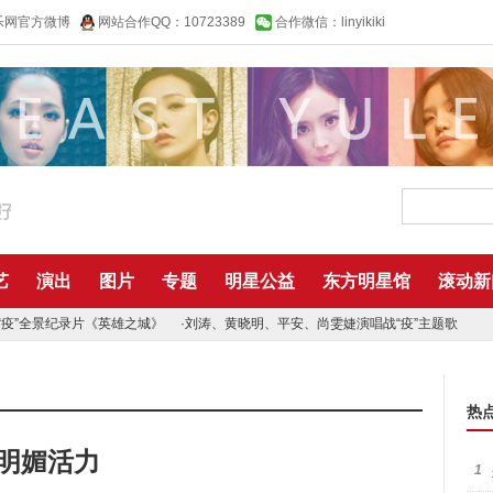
乐网官方微博
网站合作QQ：10723389
合作微信：linyikiki
艺
演出
图片
专题
明星公益
东方明星馆
滚动新
“疫”全景纪录片《英雄之城》
·
刘涛、黄晓明、平安、尚雯婕演唱战“疫”主题歌
热
明媚活力
1