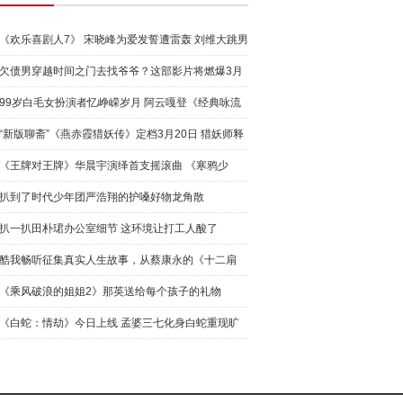
《欢乐喜剧人7》 宋晓峰为爱发誓遭雷轰 刘维大跳男
团舞
欠债男穿越时间之门去找爷爷？这部影片将燃爆3月
院线档！
99岁白毛女扮演者忆峥嵘岁月 阿云嘎登《经典咏流
传》致敬
“新版聊斋”《燕赤霞猎妖传》定档3月20日 猎妖师释
小龙
《王牌对王牌》华晨宇演绎首支摇滚曲 《寒鸦少
年》即将上
扒到了时代少年团严浩翔的护嗓好物龙角散
扒一扒田朴珺办公室细节 这环境让打工人酸了
酷我畅听征集真实人生故事，从蔡康永的《十二扇
窗》中看百
《乘风破浪的姐姐2》那英送给每个孩子的礼物
《白蛇：情劫》今日上线 孟婆三七化身白蛇重现旷
世绝恋