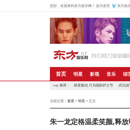
您好，欢迎来到东方娱乐网！
设为首页
东方娱
首页
明星
影视
音乐
综
推荐：
·
群星集结 只为国际护士节
·
武汉战
当前位置：
首页
>
明星
> 正文
朱一龙定格温柔笑颜,释放