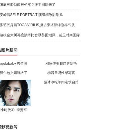
张庭三胎新闻被坐实？正主回应来了
安崎着SELF-PORTRAIT 演绎精致甜酷风
张艺兴身着TOGA VIRILIS,复古穿搭演绎别样气质
超模金大川再度演绎比音勒芬国潮风，前卫时尚国际
范！
点图片新闻
ngelababy 秀蛮腰
邓家佳美腿红唇冷艳
贝尔包文婧玩大了
柳岩圣诞性感写真
范冰冰吃羊肉泡馍自拍
《小时代3》李贤宰
点影视新闻