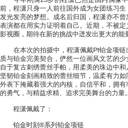
前，程潇只身一人前往国外成为女团练习生
发光发亮的梦想。成名后归国，程潇亦不曾
表演都在用实力证明着自己。近期，不被定
影视圈，期待在新的挑战中迸发出更大的能
在本次的拍摄中，程潇佩戴Pt铂金项链
质与铂金完美契合，俨然一位画风文艺的少
自于复古刺绣蕾丝手帕，用柔美的珠边中和
坚韧铂金刻画精致的蕾丝细节，温柔有力如
外表下掩藏着强大的内核，自信平和，拥有
的勇气，与精益求精、追求完美舞台的力量
程潇佩戴了：
铂金时刻®系列铂金项链