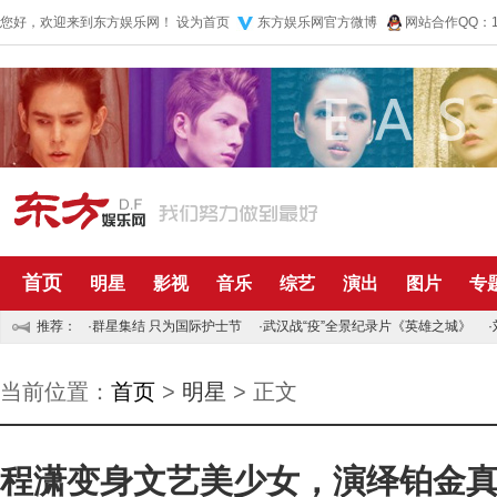
您好，欢迎来到东方娱乐网！
设为首页
东方娱乐网官方微博
网站合作QQ：10
首页
明星
影视
音乐
综艺
演出
图片
专
推荐：
·
群星集结 只为国际护士节
·
武汉战“疫”全景纪录片《英雄之城》
·
当前位置：
首页
>
明星
> 正文
程潇变身文艺美少女，演绎铂金