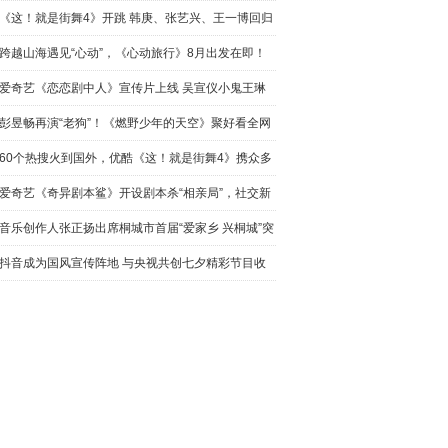
海报曝光
《这！就是街舞4》开跳 韩庚、张艺兴、王一博回归
跨越山海遇见“心动”，《心动旅行》8月出发在即！
爱奇艺《恋恋剧中人》宣传片上线 吴宣仪小鬼王琳
凯深情演
彭昱畅再演“老狗”！《燃野少年的天空》聚好看全网
首播
60个热搜火到国外，优酷《这！就是街舞4》携众多
品牌炸场
爱奇艺《奇异剧本鲨》开设剧本杀“相亲局”，社交新
潮流助
音乐创作人张正扬出席桐城市首届“爱家乡 兴桐城”突
出贡
抖音成为国风宣传阵地 与央视共创七夕精彩节目收
获好评