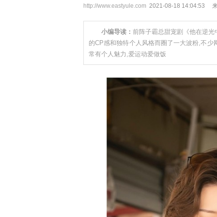
http://www.eastyule.com
2021-08-18 14:04:53
小编导读：
前阵子霸总甜宠剧《他在逆光
的CP感和独特个人风格而圈了一大波粉,不少
常有个人魅力,爱运动爱做饭