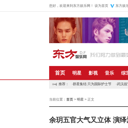
您好，欢迎来到东方娱乐网！
设为首页
东方娱
首页
明星
影视
音乐
综
推荐：
·
群星集结 只为国际护士节
·
武汉战
当前位置：
首页
>
明星
> 正文
余玥五官大气又立体 演