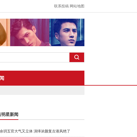
联系投稿
网站地图
闻
点明星新闻
余玥五官大气又立体 演绎浓颜复古港风绝了