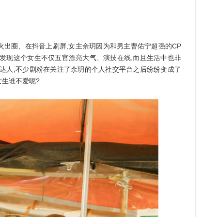
圈、在抖音上刷屏,女主余玥因为和男主曹佑宁超强的CP
友发现这个女生不仅五官漂亮大气、演技在线,而且生活中也非
搭达人,不少剧粉在关注了余玥的个人社交平台之后纷纷变成了
生谁不爱呢?