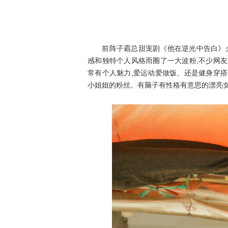
前阵子霸总甜宠剧《他在逆光中告白》火出
感和独特个人风格而圈了一大波粉,不少网
常有个人魅力,爱运动爱做饭、还是健身穿
小姐姐的粉丝。有脑子有性格有意思的漂亮女