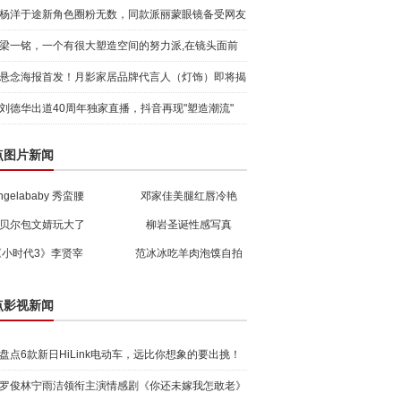
杨洋于途新角色圈粉无数，同款派丽蒙眼镜备受网友
追捧!
梁一铭，一个有很大塑造空间的努力派,在镜头面前
也很有魅
悬念海报首发！月影家居品牌代言人（灯饰）即将揭
晓！
刘德华出道40周年独家直播，抖音再现"塑造潮流"
点图片新闻
ngelababy 秀蛮腰
邓家佳美腿红唇冷艳
贝尔包文婧玩大了
柳岩圣诞性感写真
《小时代3》李贤宰
范冰冰吃羊肉泡馍自拍
点影视新闻
盘点6款新日HiLink电动车，远比你想象的要出挑！
罗俊林宁雨洁领衔主演情感剧《你还未嫁我怎敢老》