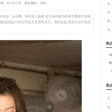
 来源：
东方娱乐网
责任编辑： 张杰
2
3
中告白》火出圈、在抖音上刷屏,女主余玥因为和男主曹佑宁超强
4
网友发现这个女生不仅五官漂亮大气、演技在线,而且生活中也非
5
热
A
包
热
1
2