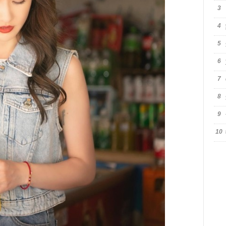
3
4
5
6
7
8
9
10