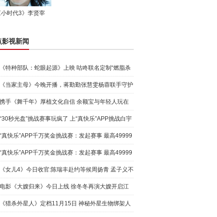
《小时代3》李贤宰
点影视新闻
《特种部队：蛇眼起源》上映 咕咚联名定制“燃脂杀
手”加
《当家主母》今晚开播，蒋勤勤张慧雯杨蓉联手守护
缂丝文化
携手《舞千年》厚植文化自信 余额宝与年轻人玩在
一起
“30秒光盘”挑战赛事玩疯了 上“真快乐”APP挑战白宇
“真快乐”APP千万奖金挑战赛：发起赛事 最高49999
基金等
“真快乐”APP千万奖金挑战赛：发起赛事 最高49999
基金等
《女儿4》今日收官:陈瑞丰赴约等候周扬青 孟子义不
确定刘
电影《大嫂归来》今日上线 徐冬冬再演大嫂开启江
湖复仇录
《猎杀外星人》定档11月15日 神秘外星生物绑架人