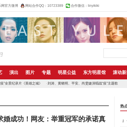
乐网官方微博
网站合作QQ：10723389
合作微信：linyikiki
艺
演出
图片
专题
明星公益
东方明星馆
滚动新
“疫”全景纪录片《英雄之城》
·
刘涛、黄晓明、平安、尚雯婕演唱战“疫”主题歌
热
求婚成功！网友：举重冠军的承诺真
1