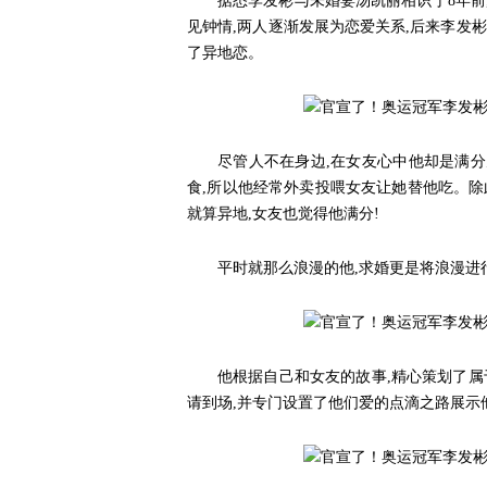
据悉李发彬与未婚妻汤凯丽相识于8年前
见钟情,两人逐渐发展为恋爱关系,后来李发
了异地恋。
尽管人不在身边,在女友心中他却是满
食,所以他经常外卖投喂女友让她替他吃。除
就算异地,女友也觉得他满分!
平时就那么浪漫的他,求婚更是将浪漫进
他根据自己和女友的故事,精心策划了属
请到场,并专门设置了他们爱的点滴之路展示