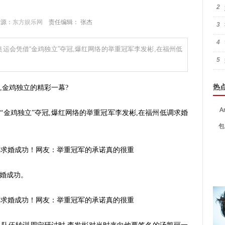
2
 来源：
东方娱乐网
责任编辑： 张杰
3
4
奥运会凭借“金鸡独立”夺冠,爆红网络的举重冠军李发彬,在福州低
5
热
金鸡独立的精彩一幕?
A
“金鸡独立”夺冠,爆红网络的举重冠军李发彬,在福州低调求婚
包
求婚成功。