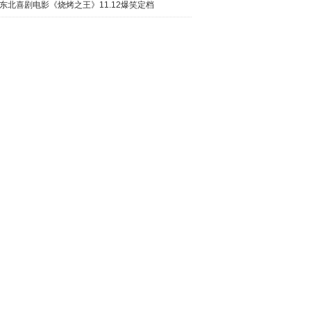
类幼童
东北喜剧电影《烧烤之王》11.12爆笑定档