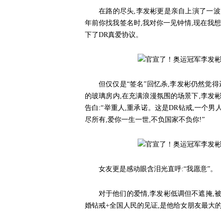
在路的尽头,李发彬更是亲自上演了一波
年前你找我签名时,我对你一见钟情,现在我想
下了DR真爱协议。
但仅仅是“签名”回忆杀,李发彬仍然觉
的玻璃房内,在充满浪漫氛围的场景下,李发
告白:“举重人,重承诺。这是DR钻戒,一个男
尽所有,爱你一生一世,不负国家不负你!”
女友更是感动眼含泪光直呼:“我愿意”。
对于他们的爱情,李发彬低调但不遮掩,
婚钻戒+全国人民的见证,是他给女朋友最大