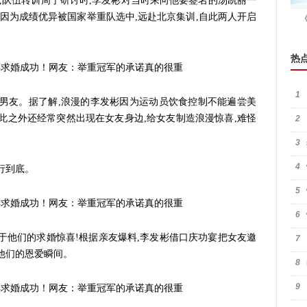
,队伍转训周宁研讨时,李发彬对当时来向他要签名的汤凯丽一
彬因为成绩优异被国家举重队选中,远赴北京集训,自此两人开启
热
1
分男友。据了解,浪漫的李发彬因为运动员饮食控制不能遍尝美
此之外还经常突然出现在女友身边,给女友制造浪漫惊喜,难怪
2
3
4
行到底。
5
6
于他们的求婚惊喜!根据亲友爆料,李发彬借口庆功宴把女友邀
7
他们的恩爱瞬间。
8
9