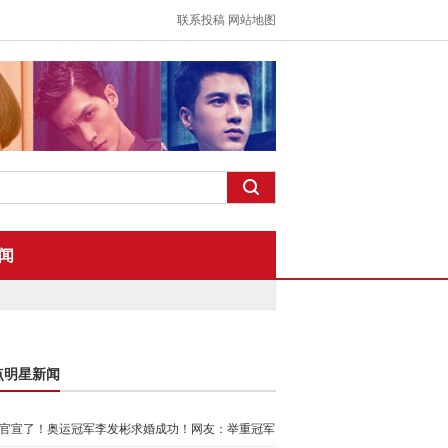
联系投稿
网站地图
闻
点明星新闻
官宣了！奥运冠军李发彬求婚成功！网友：举重冠军