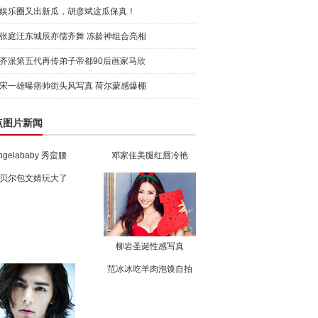
的承诺真
娱乐圈又出新瓜，胡彦斌这瓜保真！
张庭汪东城辰亦儒齐舞 冻龄神组合亮相
齐派第五代再传弟子帝都90后画家马欣
宋一雄曝痞帅街头风写真 荷尔蒙感爆棚
点图片新闻
ngelababy 秀蛮腰
邓家佳美腿红唇冷艳
贝尔包文婧玩大了
柳岩圣诞性感写真
范冰冰吃羊肉泡馍自拍