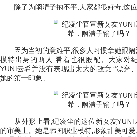
除了为阚清子抱不平,大家都很好奇,这位
因为当初的意难平,很多人习惯拿她跟阚
模特出身的两人,看着也很般配。大家对
YUNI云希并没有表现出太大的敌意,“漂亮
她的第一印象。
从外形上看,纪凌尘的这位新女友YUNI
的审美上。她是韩国职业模特,形象甜美可