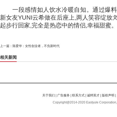
一段感情如人饮水冷暖自知。通过爆料,
新女友YUNI云希做在后座上,两人笑容绽放;
起步行回家,完全是热恋中的情侣,幸福甜蜜
上一篇：
陈爱华：女性创业者，不负新时代
相关新闻
关于我们
|
广告服务
|
联系方式
|
诚聘英才
|
版权声明
|
Copyright@2014-2020 Eastyule Corporation,