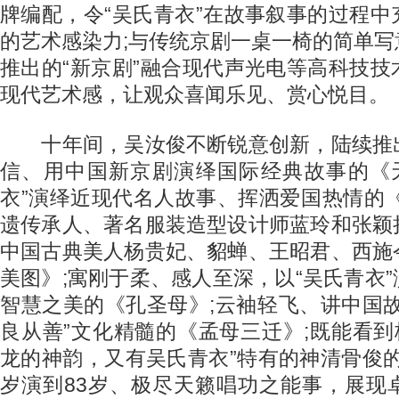
牌编配，令“吴氏青衣”在故事叙事的过程
的艺术感染力;与传统京剧一桌一椅的简单
推出的“新京剧”融合现代声光电等高科技
现代艺术感，让观众喜闻乐见、赏心悦目。
十年间，吴汝俊不断锐意创新，陆续推
信、用中国新京剧演绎国际经典故事的《天
衣”演绎近现代名人故事、挥洒爱国热情的
遗传承人、著名服装造型设计师蓝玲和张颖
中国古典美人杨贵妃、貂蝉、王昭君、西施
美图》;寓刚于柔、感人至深，以“吴氏青衣
智慧之美的《孔圣母》;云袖轻飞、讲中国
良从善”文化精髓的《孟母三迁》;既能看到
龙的神韵，又有吴氏青衣”特有的神清骨俊的
岁演到83岁、极尽天籁唱功之能事，展现