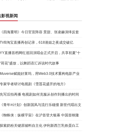
点影视新闻
《四海重明》今日官宣阵容 景甜、张凌赫演绎反套
路玄幻爱
TVB淘宝直播再创记录，618港姐之夜成交破亿
YY直播首档网红巡回演唱会正式开启，共享初夏“十
城”音乐
“荷花”盛放，以舞蹈语汇诉说时代故事
Muverse赋能好莱坞，用Web3.0技术重构电影产业
专家学者研讨电视剧《雪莲花盛开的地方》
先写后拍再播 电视剧如何克服从创作到播出的时间
差
《青年π计划》创新国风与流行乐碰撞 新世代唱出文
化自信
《蜘蛛侠：纵横宇宙》在沪首登大银幕 中国首映隆
重举办
探索奶粉关键原辅料自主化 伊利新西兰乳铁蛋白工