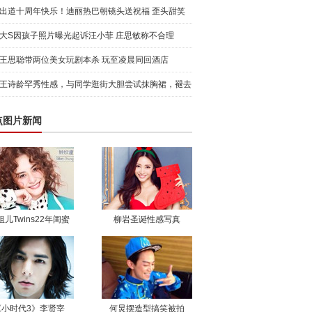
日派对
出道十周年快乐！迪丽热巴朝镜头送祝福 歪头甜笑
元气满满
大S因孩子照片曝光起诉汪小菲 庄思敏称不合理
王思聪带两位美女玩剧本杀 玩至凌晨同回酒店
王诗龄罕秀性感，与同学逛街大胆尝试抹胸裙，褪去
稚嫩展成
点图片新闻
祖儿Twins22年闺蜜
柳岩圣诞性感写真
《小时代3》李贤宰
何炅摆造型搞笑被拍