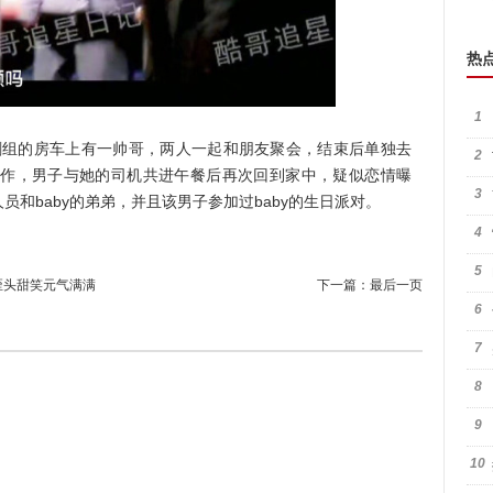
热
1
by剧组的房车上有一帅哥，两人一起和朋友聚会，结束后单独去
2
门工作，男子与她的司机共进午餐后再次回到家中，疑似恋情曝
3
和baby的弟弟，并且该男子参加过baby的生日派对。
4
5
歪头甜笑元气满满
下一篇：
最后一页
6
7
8
9
10