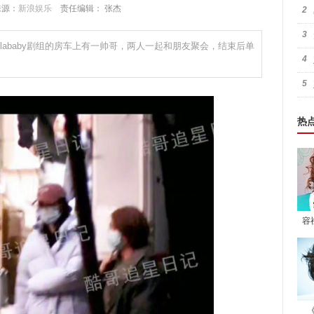
 来源：
新浪娱乐
责任编辑： 张杰
2
3
elababy剧组的房车上有一帅哥，两人一起和朋友聚会，结束后单
4
5
热
容