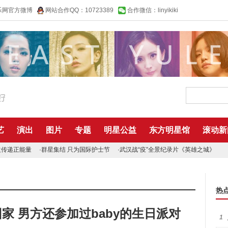
乐网官方微博
网站合作QQ：10723389
合作微信：linyikiki
艺
演出
图片
专题
明星公益
东方明星馆
滚动新
益传递正能量
·
群星集结 只为国际护士节
·
武汉战“疫”全景纪录片《英雄之城》
热
同回家 男方还参加过baby的生日派对
1