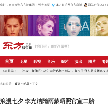
您好，欢迎来到东方娱乐网！
设为首页
东方娱乐网官方微博
网站合作QQ：10
首页
明星
影视
音乐
综艺
演出
图片
专
推荐：
·
《出发！趣野吧》成立“趣野吧新小虎队”？ 趣友团“野人局”直播真实揭
·
五月天再捐五百万资助儿童 默默公益传递正能量
当前位置：
首页
>
明星
> 正文
浪漫七夕 李光洁隋雨蒙晒照官宣二胎