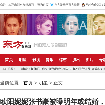
您好，欢迎来到东方娱乐网！
设为首页
东方娱乐网官方微博
网站合作QQ：10
首页
明星
影视
音乐
综艺
演出
图片
专
推荐：
·
《出发！趣野吧》成立“趣野吧新小虎队”？ 趣友团“野人局”直播真实揭
·
五月天再捐五百万资助儿童 默默公益传递正能量
当前位置：
首页
>
明星
> 正文
欧阳妮妮张书豪被曝明年或结婚