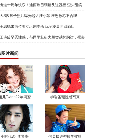
日派对
出道十周年快乐！迪丽热巴朝镜头送祝福 歪头甜笑
元气满满
大S因孩子照片曝光起诉汪小菲 庄思敏称不合理
王思聪带两位美女玩剧本杀 玩至凌晨同回酒店
王诗龄罕秀性感，与同学逛街大胆尝试抹胸裙，褪去
稚嫩展成
点图片新闻
祖儿Twins22年闺蜜
柳岩圣诞性感写真
《小时代3》李贤宰
何炅摆造型搞笑被拍