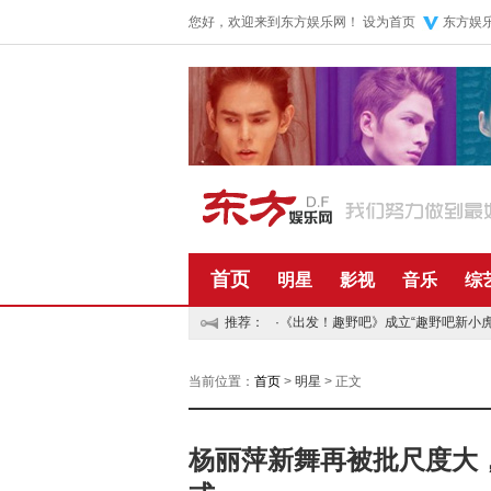
您好，欢迎来到东方娱乐网！
设为首页
东方娱
首页
明星
影视
音乐
综
推荐：
·
《出发！趣野吧》成立“趣野吧新小虎队
·
五月天再捐五百万资助儿童 默默公益传递正能量
当前位置：
首页
>
明星
> 正文
杨丽萍新舞再被批尺度大