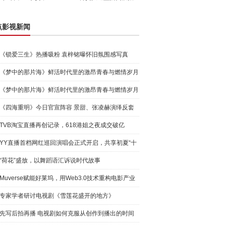
点影视新闻
《锁爱三生》热播吸粉 袁梓铭曝怀旧氛围感写真
《梦中的那片海》鲜活时代里的激昂青春与燃情岁月
《梦中的那片海》鲜活时代里的激昂青春与燃情岁月
《四海重明》今日官宣阵容 景甜、张凌赫演绎反套
路玄幻爱
TVB淘宝直播再创记录，618港姐之夜成交破亿
YY直播首档网红巡回演唱会正式开启，共享初夏“十
城”音乐
“荷花”盛放，以舞蹈语汇诉说时代故事
Muverse赋能好莱坞，用Web3.0技术重构电影产业
专家学者研讨电视剧《雪莲花盛开的地方》
先写后拍再播 电视剧如何克服从创作到播出的时间