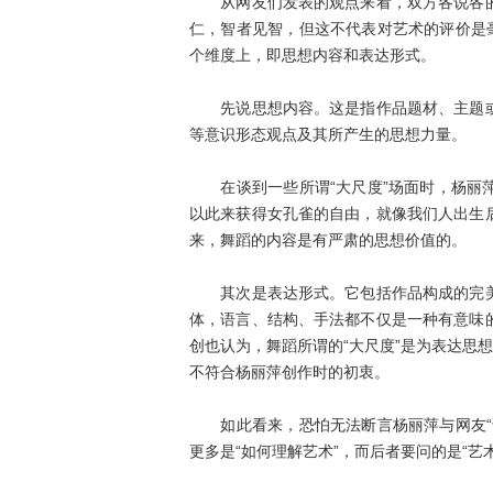
从网友们发表的观点来看，双方各说各的
仁，智者见智，但这不代表对艺术的评价是
个维度上，即思想内容和表达形式。
先说思想内容。这是指作品题材、主题或
等意识形态观点及其所产生的思想力量。
在谈到一些所谓“大尺度”场面时，杨丽萍
以此来获得女孔雀的自由，就像我们人出生
来，舞蹈的内容是有严肃的思想价值的。
其次是表达形式。它包括作品构成的完美
体，语言、结构、手法都不仅是一种有意味
创也认为，舞蹈所谓的“大尺度”是为表达思
不符合杨丽萍创作时的初衷。
如此看来，恐怕无法断言杨丽萍与网友“谁
更多是“如何理解艺术”，而后者要问的是“艺术