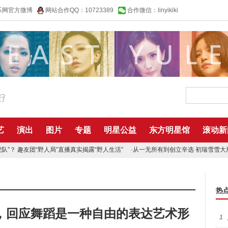
乐网官方微博
网站合作QQ：10723389
合作微信：linyikiki
艺
演出
图片
专题
明星公益
东方明星馆
滚动新
”？ 趣友团“野人局”直播真实揭露“野人生活”
·
从一无所有到创立辛选 初瑞雪雪大
热
，回应舞蹈是一种自由的表达艺术形
1