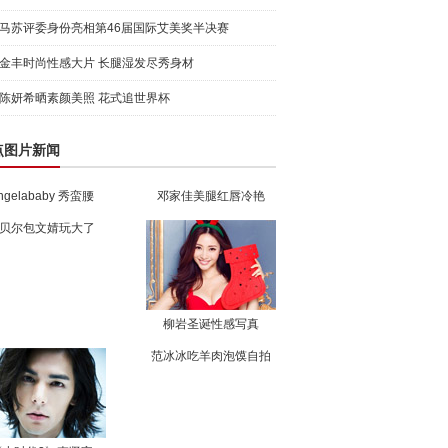
致歉
马苏评委身份亮相第46届国际艾美奖半决赛
金丰时尚性感大片 长腿湿发尽秀身材
陈妍希晒素颜美照 花式追世界杯
点图片新闻
ngelababy 秀蛮腰
邓家佳美腿红唇冷艳
贝尔包文婧玩大了
柳岩圣诞性感写真
范冰冰吃羊肉泡馍自拍