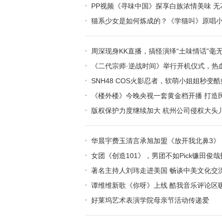
PP视频《寻味中国》探享白族浓情美味 
猫系少女是如何炼成的？《学猫叫》原唱小
周深现身KK直播，搞怪演绎“土味情话”毫
《二代宗师·逆战时间》举行开机仪式，热
SNH48 COS火影忍者，软萌小姐姐秒变
《楼外楼》今晚央视一套黄金档开播 打造
版权保护力度继续加大 杭州公司侵权大头
华晨宇费玉清言承旭加盟《放开我北鼻3》，J
女团《创造101》，男团不如Pick镰田俊哉打
著名主持人刘玮走进美国 畅谈中美文化交
谭维维新歌《你呀》上线 酷我音乐评论区
好莱坞艺术表演学院母亲节活动传递爱