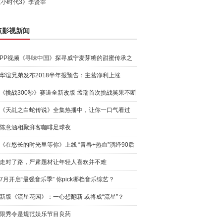
《小时代3》李贤宰
点影视新闻
PP视频《寻味中国》探寻威宁麦芽糖的甜蜜传承之
旅
华谊兄弟发布2018半年报预告：主营净利上涨
128.5%-158.5%
《挑战300秒》赛道全新改版 孟瑞首次挑战笑果不断
《天乩之白蛇传说》全集热播中，让你一口气看过
瘾！
陈意涵相聚湃客咖啡足球夜
《在悠长的时光里等你》上线 “青春+热血”演绎90后
青春
走对了路，严肃题材让年轻人喜欢并不难
7月开启“最强音乐季” 你pick哪档音乐综艺？
新版《流星花园》：一心想翻新 或将成“流星”？
限秀令是规范娱乐节目良药