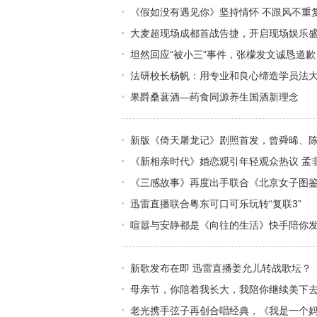
《假如没有遇见你》坚持情怀 不跟风不重
大麦超现场成都首战告捷，开启现场娱乐
坦然回应“被小三”事件，张檬发文诚恳道歉
法研校长杨帆：用专业和良心缔造学员法
果爵桑葚酒—药食同源养生国酒新理念
新版《倚天屠龙记》剧照首发，曾舜晞、
《新相亲时代》婚恋观引年轻观众热议 孟
《三感故事》再度出手联合《北京女子图
迅雷直播联合粤东可口可乐玩转“复联3”
喧嚣与安静都是《向往的生活》快手陪你
新歌发布在即 迅雷直播姜允儿转战歌坛？
母亲节，你陪着我长大，我陪你继续美下
老光携手弦子再创合唱经典，《我是一个