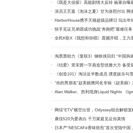
《我是大侦探》高能剧情大反转 杨幂自曝
演员王艺嘉《泡沫之夏》甘为洛熙付出 网
HarborHouse携手天猫超级品牌日 玩出
快手见证兄弟团成功挑战“奔跑吧”最难任务 
全民K歌X《我想和你唱》震撼开唱，王力
淘票票助力《复联3》钢铁侠回归 “中国风
《结爱》里宋茜一字肩造型优雅大方 备受
《创造101》淘汰近半数成员 撲度娱乐勾
“你的男朋友“赵美丽携同名专辑《赵美丽
Alan Walker、胜利现身Liquid Nights 《
网综“ETV”横空出世，Odyssey组合解锁
康佳520为爱表白 千万家庭见证你真情
日本产“NESCAFé香味焙煎”首次登陆中国