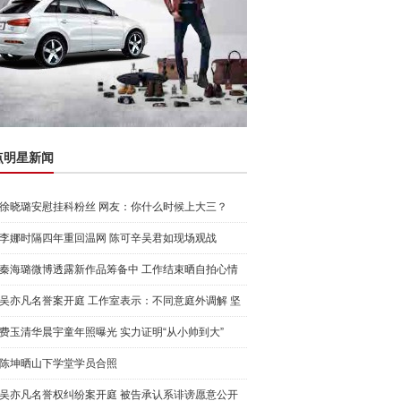
点明星新闻
徐晓璐安慰挂科粉丝 网友：你什么时候上大三？
李娜时隔四年重回温网 陈可辛吴君如现场观战
秦海璐微博透露新作品筹备中 工作结束晒自拍心情
靓
吴亦凡名誉案开庭 工作室表示：不同意庭外调解 坚
决抵制
费玉清华晨宇童年照曝光 实力证明“从小帅到大”
陈坤晒山下学堂学员合照
吴亦凡名誉权纠纷案开庭 被告承认系诽谤愿意公开