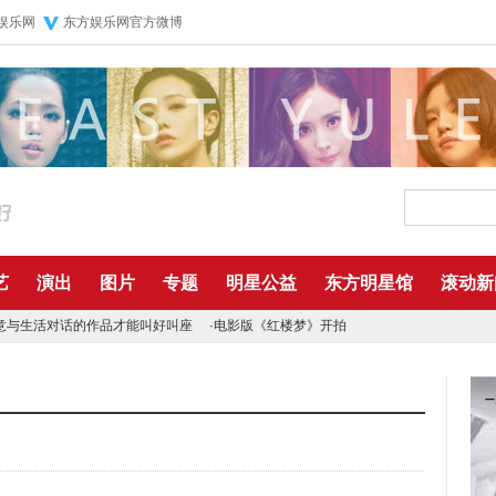
娱乐网
东方娱乐网官方微博
艺
演出
图片
专题
明星公益
东方明星馆
滚动新
意与生活对话的作品才能叫好叫座
·
电影版《红楼梦》开拍