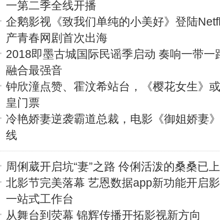
一第二季全线开播
企鹅影视《致我们单纯的小美好》登陆Netfl
产青春网剧首次出海
2018即墨古城国际民谣季启动 奏响一带一
融合最强音
钟欣潼点赞、霍汶希站台，《樱花女生》
皇门票
冷艳娇妻逆袭霸道总裁，电影《御姐娇妻
线
周俐葳开启坑“妻”之路 伶俐活泼的桑桑已
北影节完美落幕 艺恩数据app新功能开启
一站式工作台
从舞台到荧幕 锦辉传播开拓影视新方向