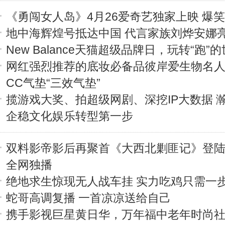
《勇闯女人岛》4月26爱奇艺独家上映 爆
地中海辉煌号抵达中国 代言家族刘烨安娜
New Balance天猫超级品牌日，玩转“跑”
网红强烈推荐的底妆必备品彼岸爱生物名
CC气垫“三效气垫”
揽游戏大奖、拍超级网剧、深挖IP大数据 
企稳文化娱乐转型第一步
双料影帝影后再聚首《大西北剿匪记》登陆
全网独播
绝地求生惊现无人战车挂 实力吃鸡只需一
蛇哥高调复播 一首凉凉送给自己
携手影视巨星黄日华，万年福中老年时尚