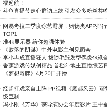
福起航！
斗鱼直播节走心群访上线 引发众多粉丝共
网易考拉二季度综艺霸屏，购物类APP排
TOP1
准4k显示器 给你超强体验
《败落的阴谋》中外电影主创见面会
李小冉成直播狂人 拔睫毛毁发型偶像包袱
香蕉游戏传媒创精品 首档斗地主直播综艺
《梦想奇牌》4月20日开播
经超打戏亲自上阵 PP视频《魔都风云》获
级巨制
冯小刚《芳华》获导演协会年度影片 王中