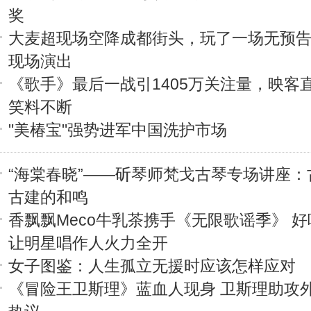
奖
大麦超现场空降成都街头，玩了一场无预
现场演出
《歌手》最后一战引1405万关注量，映客
笑料不断
"美椿宝"强势进军中国洗护市场
“海棠春晓”——斫琴师梵戈古琴专场讲座：
古建的和鸣
香飘飘Meco牛乳茶携手《无限歌谣季》 
让明星唱作人火力全开
女子图鉴：人生孤立无援时应该怎样应对
《冒险王卫斯理》蓝血人现身 卫斯理助攻