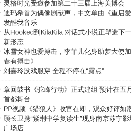
灵格时光受邀参加第二十三届上海美博会
迪玛希首为偶像剧献声，中文单曲《重启
发酷我音乐
从Hooked到KilaKila 对话式小说正塑造
新形态
冰雪女神也爱搏击，李菲儿化身助梦大使
春有搏击》
刘嘉玲没戏服穿 全程不停在“露点”
章回鼓书《驼峰行动》正式建组 预计在五
首都舞台
PP视频《猎狼人》收官在即，观众好评如
顾长卫携“紫荆中学复读生”现身南京苏宁影
广场店