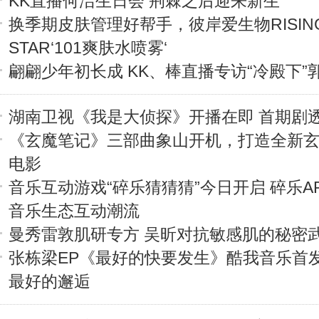
KK直播何洁生日会 荆棘之后迎来新生
换季期皮肤管理好帮手，彼岸爱生物RISIN
STAR‘101爽肤水喷雾‘
翩翩少年初长成 KK、棒直播专访“冷殿下”
湖南卫视《我是大侦探》开播在即 首期剧
《玄魔笔记》三部曲象山开机，打造全新
电影
音乐互动游戏“碎乐猜猜猜”今日开启 碎乐A
音乐生态互动潮流
曼秀雷敦肌研专方 吴昕对抗敏感肌的秘密
张栋梁EP《最好的快要发生》酷我音乐首
最好的邂逅