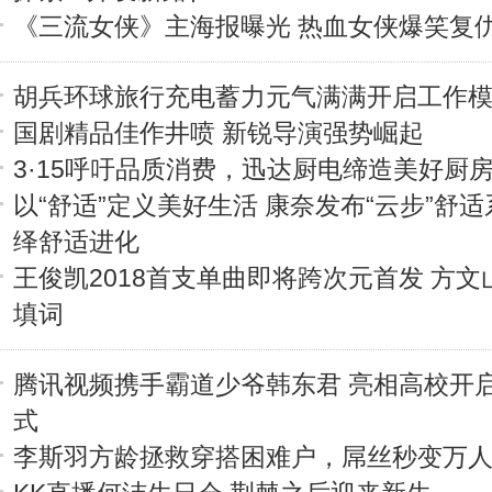
《三流女侠》主海报曝光 热血女侠爆笑复
胡兵环球旅行充电蓄力元气满满开启工作
国剧精品佳作井喷 新锐导演强势崛起
3·15呼吁品质消费，迅达厨电缔造美好厨
以“舒适”定义美好生活 康奈发布“云步”舒适
绎舒适进化
王俊凯2018首支单曲即将跨次元首发 方文
填词
腾讯视频携手霸道少爷韩东君 亮相高校开
式
李斯羽方龄拯救穿搭困难户，屌丝秒变万