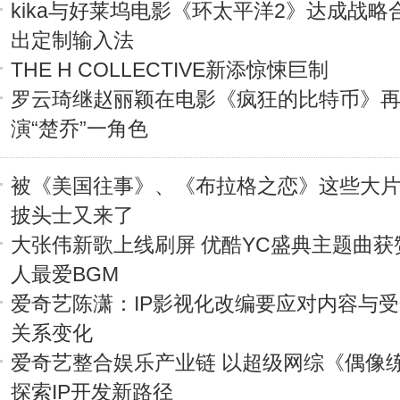
kika与好莱坞电影《环太平洋2》达成战略
出定制输入法
THE H COLLECTIVE新添惊悚巨制
罗云琦继赵丽颖在电影《疯狂的比特币》
演“楚乔”一角色
被《美国往事》、《布拉格之恋》这些大
披头士又来了
大张伟新歌上线刷屏 优酷YC盛典主题曲获
人最爱BGM
爱奇艺陈潇：IP影视化改编要应对内容与
关系变化
爱奇艺整合娱乐产业链 以超级网综《偶像
探索IP开发新路径