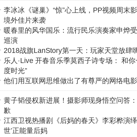
李冰冰《谜巢》“惊”心上线，PP视频周末
境外佳片来袭
暖春里的风华国乐：流行民乐演奏家申烨
巡演
2018战旗LanStory第一天：玩家天堂放肆
乐人·Live 开春音乐季莫西子诗专场： 和你
度时光”
他们用互联网思维做出了有尊严的网络电
黄子韬侵权新进展！摄影师现身悟空问答
歉
江西卫视热播剧《后妈的春天》李彩桦演绎
世’正能量后妈