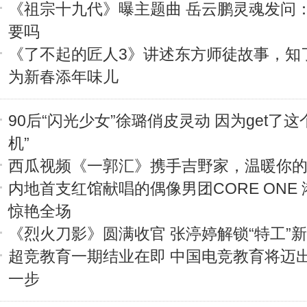
《祖宗十九代》曝主题曲 岳云鹏灵魂发问
要吗
《了不起的匠人3》讲述东方师徒故事，知
为新春添年味儿
90后“闪光少女”徐璐俏皮灵动 因为get了这
机”
西瓜视频《一郭汇》携手吉野家，温暖你
内地首支红馆献唱的偶像男团CORE ONE
惊艳全场
《烈火刀影》圆满收官 张渟婷解锁“特工”
超竞教育一期结业在即 中国电竞教育将迈
一步