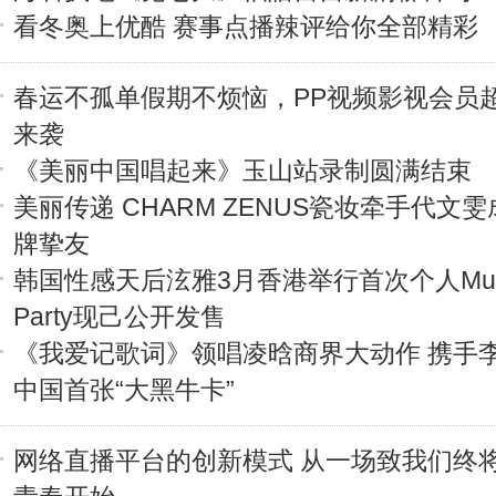
看冬奥上优酷 赛事点播辣评给你全部精彩
春运不孤单假期不烦恼，PP视频影视会员
来袭
《美丽中国唱起来》玉山站录制圆满结束
美丽传递 CHARM ZENUS瓷妆牵手代文
牌挚友
韩国性感天后泫雅3月香港举行首次个人Mus
Party现己公开发售
《我爱记歌词》领唱凌晗商界大动作 携手
中国首张“大黑牛卡”
网络直播平台的创新模式 从一场致我们终