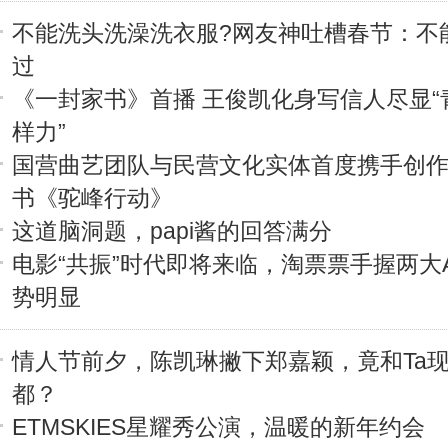
不能洗头洗澡洗衣服?网友神吐槽春节：不
过
《一封家书》首播 王俊凯化身写信人尽显“
样力”
国营曲艺团队与民营文化实体首度携手创
书《驼峰行动》
这道脑洞题，papi酱的回答满分
电影“共振”时代即将来临，淘票票手握两大A
势明显
情人节前夕，陈凯琳撇下郑嘉颖，竟和Ta
都？
ETMSKIES星耀秀公演，温暖的新年约会