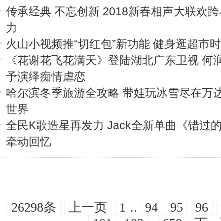
传承经典 不忘创新 2018新春相声大联欢
力
火山小视频推“切红包”新功能 健身逛超市
《花谢花飞花满天》登陆湖北广东卫视 何
予演绎痴情虐恋
哈尔滨冬季旅游全攻略 带娃玩冰雪尽在万
世界
全民K歌造星再发力 Jack全新单曲《错过
牵动回忆
26298条
上一页
1
..
94
95
96