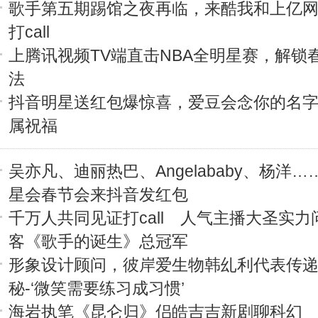
歌手第五期踢馆之夜再临，来酷我和上亿
打call
上腾讯视频TV端直击NBA全明星赛，解锁
法
抖音明星送红包爆惊喜，爱豆会念你的名
属祝福
吴亦凡、迪丽热巴、Angelababy、杨洋
星会春节会来抖音发红包
千万人共同见证打call 人气主播大圣实力
客《歌手的诞生》总冠军
形象设计顾问，彼岸爱生物韩乣利代表传
秘-‘微笑需要练习成习惯’
海岩执笔《昆仑归》侣皓吉吉新剧聊科幻