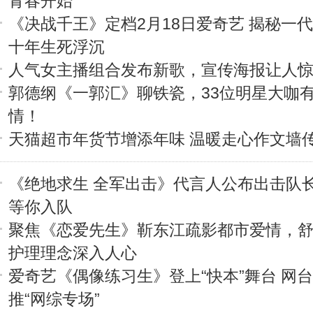
青春开始
《决战千王》定档2月18日爱奇艺 揭秘一
十年生死浮沉
人气女主播组合发布新歌，宣传海报让人
郭德纲《一郭汇》聊铁瓷，33位明星大咖
情！
天猫超市年货节增添年味 温暖走心作文墙
《绝地求生 全军出击》代言人公布出击队
等你入队
聚焦《恋爱先生》靳东江疏影都市爱情，
护理理念深入人心
爱奇艺《偶像练习生》登上“快本”舞台 网
推“网综专场”