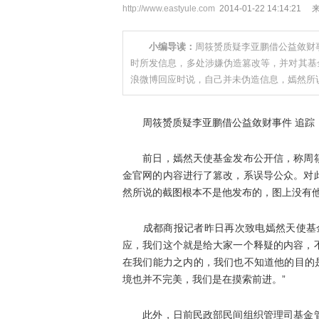
http://www.eastyule.com
2014-01-22 14:14
小编导读：
周筱赟质疑李亚鹏借公益敛财
时所发信息，多处涉嫌伪造篡改等，并对其基
浪微博回应时说，自己并未伪造信息，嫣然所
周筱赟质疑李亚鹏借公益敛财事件 追踪
前日，嫣然天使基金发布公开信，称周筱
金官网的内容进行了篡改，系误导公众。对
然所说的截图根本不是他发布的，图上没有
成都商报记者昨日再次致电嫣然天使基金
应，我们这个就是给大家一个释疑的内容，
在我们能力之内的，我们也不知道他的目的
境也并不完美，我们是在摸索前进。”
此外，日前民政部民间组织管理司基金管