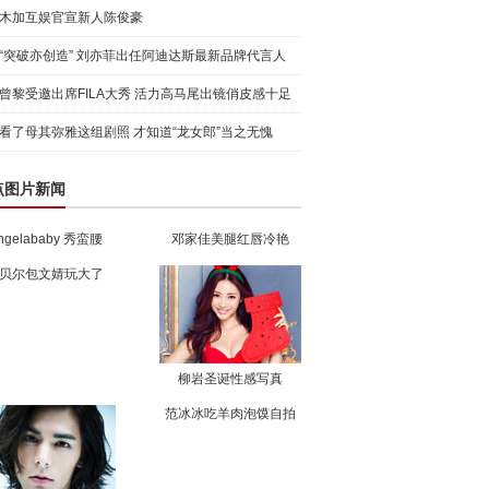
木加互娱官宣新人陈俊豪
“突破亦创造” 刘亦菲出任阿迪达斯最新品牌代言人
引爆
曾黎受邀出席FILA大秀 活力高马尾出镜俏皮感十足
看了母其弥雅这组剧照 才知道“龙女郎”当之无愧
点图片新闻
ngelababy 秀蛮腰
邓家佳美腿红唇冷艳
贝尔包文婧玩大了
柳岩圣诞性感写真
范冰冰吃羊肉泡馍自拍