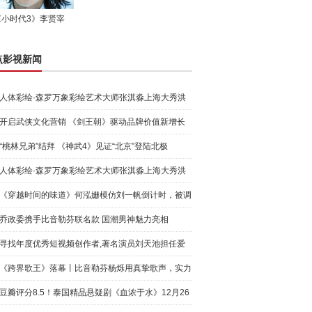
《小时代3》李贤宰
点影视新闻
人体彩绘·森罗万象彩绘艺术大师张淇淼上海大秀洪
荒宇宙
开启武侠文化营销 《剑王朝》驱动品牌价值新增长
“桃林兄弟”结拜 《神武4》见证“北京”登陆北极
人体彩绘·森罗万象彩绘艺术大师张淇淼上海大秀洪
荒宇宙
《穿越时间的味道》何泓姗模仿刘一帆倒计时，被调
侃“学人
乔政委携手比音勒芬联名款 国潮男神魅力亮相
寻找年度优秀短视频创作者,著名演员刘天池担任爱
奇艺号"奇
《跨界歌王》落幕丨比音勒芬杨烁用真挚歌声，实力
圈粉!
豆瓣评分8.5！泰国精品悬疑剧《血浓于水》12月26