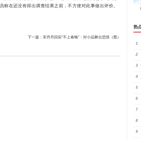
员称在还没有得出调查结果之前，不方便对此事做出评价。
热
下一篇：
宋丹丹回应“不上春晚”：对小品舞台恐惧（图）
1
2
3
4
5
6
7
8
9