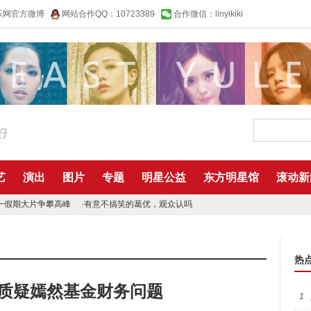
乐网官方微博
网站合作QQ：10723389
合作微信：linyikiki
艺
演出
图片
专题
明星公益
东方明星馆
滚动新
一假期大片争攀高峰
·
有意不搞笑的葛优，观众认吗
热
再质疑嫣然基金财务问题
1