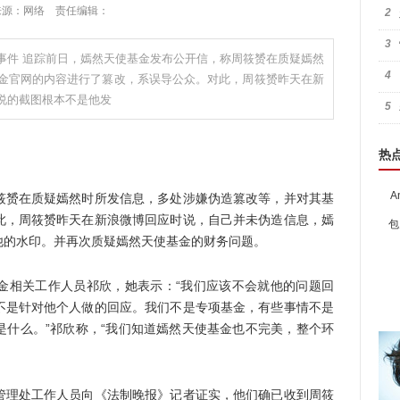
:21 来源：网络 责任编辑：
2
3
事件 追踪前日，嫣然天使基金发布公开信，称周筱赟在质疑嫣然
4
金官网的内容进行了篡改，系误导公众。对此，周筱赟昨天在新
说的截图根本不是他发
5
热
A
赟在质疑嫣然时所发信息，多处涉嫌伪造篡改等，并对其基
此，周筱赟昨天在新浪微博回应时说，自己并未伪造信息，嫣
包
他的水印。并再次质疑嫣然天使基金的财务问题。
相关工作人员祁欣，她表示：“我们应该不会就他的问题回
不是针对他个人做的回应。我们不是专项基金，有些事情不是
是什么。”祁欣称，“我们知道嫣然天使基金也不完美，整个环
理处工作人员向《法制晚报》记者证实，他们确已收到周筱