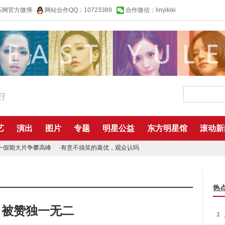
乐网官方微博
网站合作QQ：10723389
合作微信：linyikiki
艺
演出
图片
专题
明星公益
东方明星馆
滚动新
一假期大片争攀高峰
·
有意不搞笑的葛优，观众认吗
热
 被赞独一无二
1