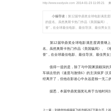
http://www.eastyule.com
2014-01-23 11:05
小编导读：
第12届华鼎奖全球电影满意
的提名。虽然奥斯卡热门作品《美国骗局》、
誉”，在全球最佳电影、最佳导演、最佳男女主
第12届华鼎奖全球电影满意度调查继上
名。虽然奥斯卡热门作品《美国骗局》、《
誉”，在全球最佳电影、最佳导演、最佳男女
值得一提的是，除了与中国渊源颇深的克里
车祸去世的《速度与激情6》的主演保罗·沃
经离开了，但他在影迷心中永远是独一无二的
据悉，本届华鼎奖颁奖礼将于当地时间3月
上一篇：
刘德华拍戏踢坏飞机判赔267万新台币 上