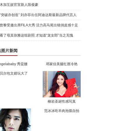
木加互娱官宣新人陈俊豪
“突破亦创造” 刘亦菲出任阿迪达斯最新品牌代言人
引爆
曾黎受邀出席FILA大秀 活力高马尾出镜俏皮感十足
看了母其弥雅这组剧照 才知道“龙女郎”当之无愧
点图片新闻
ngelababy 秀蛮腰
邓家佳美腿红唇冷艳
贝尔包文婧玩大了
柳岩圣诞性感写真
范冰冰吃羊肉泡馍自拍