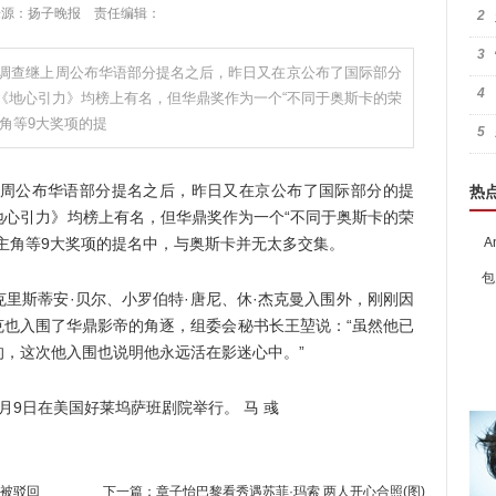
:21 来源：扬子晚报 责任编辑：
2
3
度调查继上周公布华语部分提名之后，昨日又在京公布了国际部分
4
《地心引力》均榜上有名，但华鼎奖作为一个“不同于奥斯卡的荣
角等9大奖项的提
5
周公布华语部分提名之后，昨日又在京公布了国际部分的提
热
地心引力》均榜上有名，但华鼎奖作为一个“不同于奥斯卡的荣
主角等9大奖项的提名中，与奥斯卡并无太多交集。
A
包
斯蒂安·贝尔、小罗伯特·唐尼、休·杰克曼入围外，刚刚因
克也入围了华鼎影帝的角逐，组委会秘书长王堃说：“虽然他已
，这次他入围也说明他永远活在影迷心中。”
9日在美国好莱坞萨班剧院举行。 马 彧
诉被驳回
下一篇：
章子怡巴黎看秀遇苏菲·玛索 两人开心合照(图)