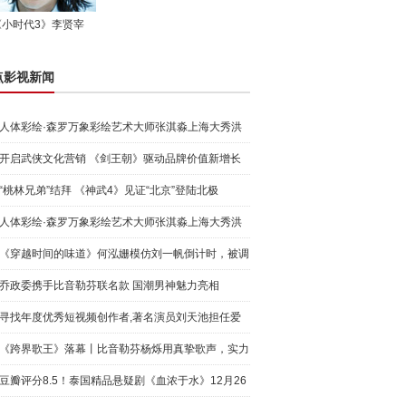
《小时代3》李贤宰
点影视新闻
人体彩绘·森罗万象彩绘艺术大师张淇淼上海大秀洪
荒宇宙
开启武侠文化营销 《剑王朝》驱动品牌价值新增长
“桃林兄弟”结拜 《神武4》见证“北京”登陆北极
人体彩绘·森罗万象彩绘艺术大师张淇淼上海大秀洪
荒宇宙
《穿越时间的味道》何泓姗模仿刘一帆倒计时，被调
侃“学人
乔政委携手比音勒芬联名款 国潮男神魅力亮相
寻找年度优秀短视频创作者,著名演员刘天池担任爱
奇艺号"奇
《跨界歌王》落幕丨比音勒芬杨烁用真挚歌声，实力
圈粉!
豆瓣评分8.5！泰国精品悬疑剧《血浓于水》12月26