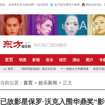
您好，欢迎来到东方娱乐网！
设为首页
东方娱乐网官方微博
网站合作QQ：10
首页
明星
影视
音乐
综艺
演出
图片
专
推荐：
·
《我和我的祖国》幕后全纪录
·
十一假期大片争攀高峰
·
有意不搞
当前位置：
首页
>
娱乐新闻
> 正文
已故影星保罗·沃克入围华鼎奖“影