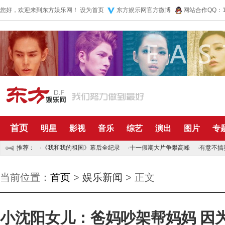
您好，欢迎来到东方娱乐网！
设为首页
东方娱乐网官方微博
网站合作QQ：10
首页
明星
影视
音乐
综艺
演出
图片
专
推荐：
·
《我和我的祖国》幕后全纪录
·
十一假期大片争攀高峰
·
有意不搞
当前位置：
首页
>
娱乐新闻
> 正文
小沈阳女儿：爸妈吵架帮妈妈 因为