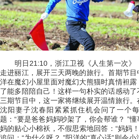
明日21:10，浙江卫视《人生第一次》
走进丽江，展开三天两晚的旅行。首期节目
洋在魔幻小屋里面对魔幻大熊猫时真情袒露
了能多陪陪自己！这样一句朴实的话感动了
三期节目中，这一家将继续展开温情旅行。
沈阳妻子沈春阳紧紧抓住机会问了一个
题：“要是爸爸妈妈吵架了，你会帮谁？ ”
妈的贴心小棉袄，不假思索地回答：“妈妈！
追问：“为什么呀？ ”阳洋的“真心话”则令