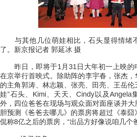
与其他几位萌娃相比，石头显得情绪不
了。新京报记者 郭延冰 摄
昨日，即将于1月31日大年初一上映的
在京举行首映式。除助阵的李宇春，张杰，
的主角郭涛、林志颖、张亮、田亮、王岳伦五
娃”石头、Kimi、天天、Cindy以及Ange
外，四位爸爸在现场与观众面对面座谈并大
胆预测《爸爸去哪儿》的票房将超过《泰囧
侃称8亿之后的票房，“出品方好像说咱几个