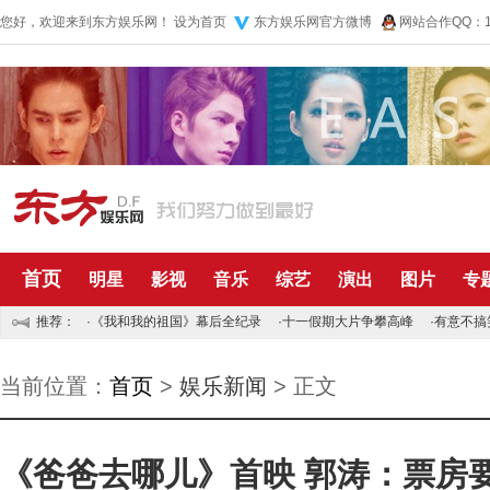
您好，欢迎来到东方娱乐网！
设为首页
东方娱乐网官方微博
网站合作QQ：10
首页
明星
影视
音乐
综艺
演出
图片
专
推荐：
·
《我和我的祖国》幕后全纪录
·
十一假期大片争攀高峰
·
有意不搞
当前位置：
首页
>
娱乐新闻
> 正文
《爸爸去哪儿》首映 郭涛：票房要拿