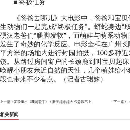
■ 终极任务
《爸爸去哪儿》大电影中，爸爸和宝贝
生动物们一起完成“终极任务”。蟒蛇身边“
硬汉老爸们“腿脚发软”，而萌娃与萌系动
发生了奇妙的化学反应。电影全程在广州长
平方米的场地内进行封园拍摄，100多种近2
镜。从路过房间窗户的长颈鹿到叫宝贝起床
唤醒小朋友亲近自然的天性，几个萌娃给小
段也带来不少看点。（记者古珺姝）
上一篇：
罗琦退出《我是歌手》：肚子越来越大 气息跟不上
下一篇：
相关新闻